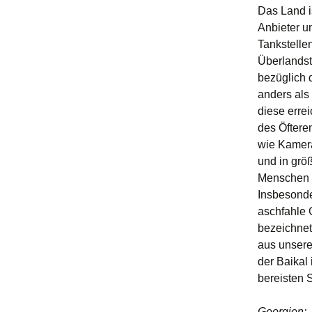
Das Land i
Anbieter u
Tankstelle
Überlandstr
bezüglich d
anders als
diese errei
des Öftere
wie Kamera
und in grö
Menschen s
Insbesonde
aschfahle 
bezeichnet
aus unsere
der Baikal
bereisten 
Georgien: