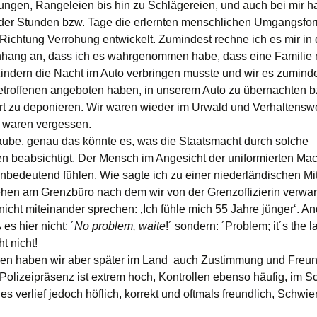
ngen, Rangeleien bis hin zu Schlägereien, und auch bei mir h
 der Stunden bzw. Tage die erlernten menschlichen Umgangsfo
n Richtung Verrohung entwickelt. Zumindest rechne ich es mir in
ang an, dass ich es wahrgenommen habe, dass eine Familie 
Kindern die Nacht im Auto verbringen musste und wir es zumind
troffenen angeboten haben, in unserem Auto zu übernachten bz
t zu deponieren. Wir waren wieder im Urwald und Verhaltensw
on waren vergessen.
aube, genau das könnte es, was die Staatsmacht durch solche
beabsichtigt. Der Mensch im Angesicht der uniformierten Mach
unbedeutend fühlen. Wie sagte ich zu einer niederländischen Mi
hen am Grenzbüro nach dem wir von der Grenzoffizierin verwar
 nicht miteinander sprechen: ‚Ich fühle mich 55 Jahre jünger‘. An
 es hier nicht: ´
No problem, waite
!´ sondern: ´Problem; it´s the la
t nicht!
n haben wir aber später im Land auch Zustimmung und Freund
 Polizeipräsenz ist extrem hoch, Kontrollen ebenso häufig, im Sc
les verlief jedoch höflich, korrekt und oftmals freundlich, Schwie