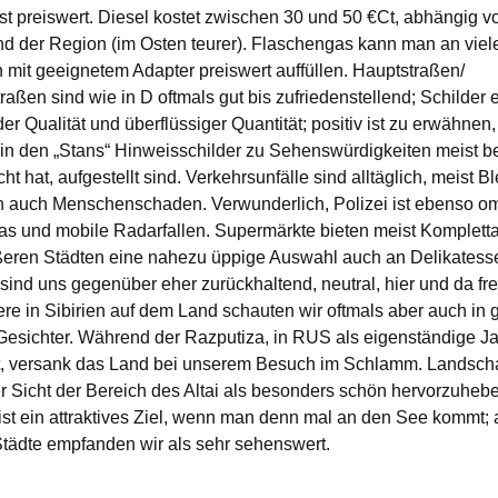
st preiswert. Diesel kostet zwischen 30 und 50 €Ct, abhängig 
nd der Region (im Osten teurer). Flaschengas kann man an viel
n mit geeignetem Adapter preiswert auffüllen. Hauptstraßen/
aßen sind wie in D oftmals gut bis zufriedenstellend; Schilder 
er Qualität und überflüssiger Quantität; positiv ist zu erwähnen
 in den „Stans“ Hinweisschilder zu Sehenswürdigkeiten meist 
cht hat, aufgestellt sind. Verkehrsunfälle sind alltäglich, meist B
n auch Menschenschaden. Verwunderlich, Polizei ist ebenso o
s und mobile Radarfallen. Supermärkte bieten meist Komplett
ßeren Städten eine nahezu üppige Auswahl auch an Delikatess
ind uns gegenüber eher zurückhaltend, neutral, hier und da fre
re in Sibirien auf dem Land schauten wir oftmals aber auch in 
Gesichter. Während der Razputiza, in RUS als eigenständige Ja
, versank das Land bei unserem Besuch im Schlamm. Landschaft
r Sicht der Bereich des Altai als besonders schön hervorzuheb
 ist ein attraktives Ziel, wenn man denn mal an den See kommt; 
Städte empfanden wir als sehr sehenswert.