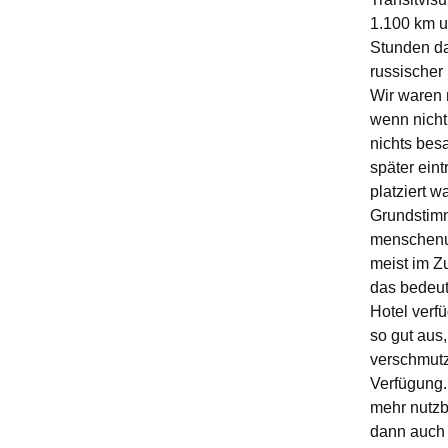
1.100 km u
Stunden da
russischer 
Wir waren n
wenn nicht
nichts bes
später ein
platziert 
Grundstimm
menschenun
meist im Z
das bedeut
Hotel verf
so gut aus
verschmutz
Verfügung.
mehr nutzb
dann auch 