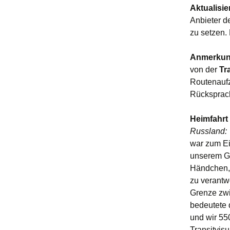
Aktualisi
Anbieter d
zu setzen.
Anmerku
von der
Tr
Routenaufz
Rücksprach
Heimfahrt 
Russland:
war zum Ei
unserem Gr
Händchen, 
zu verantw
Grenze zwi
bedeutete 
und wir 55
Transitvis