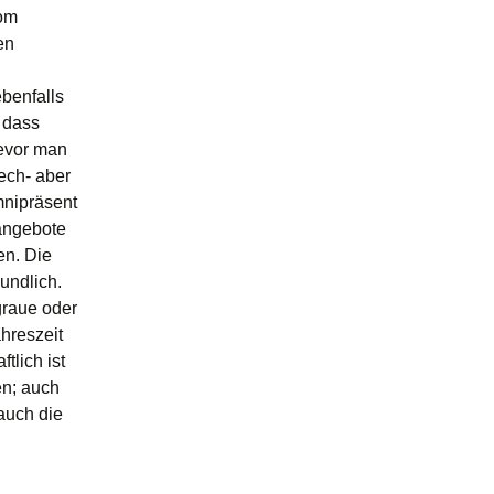
vom
en
ebenfalls
, dass
bevor man
lech- aber
mnipräsent
angebote
en. Die
undlich.
graue oder
hreszeit
lich ist
en; auch
auch die