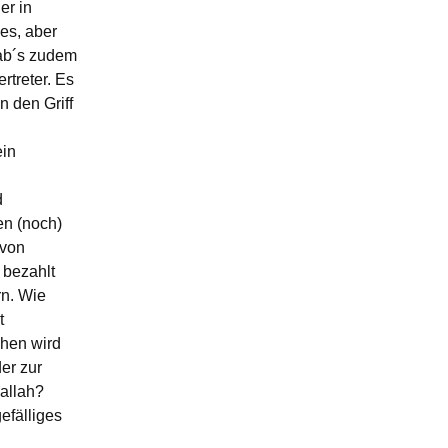
er in
ves, aber
gab´s zudem
rtreter. Es
n den Griff
h
ein
d
en (noch)
 von
 bezahlt
rn. Wie
t
chen wird
er zur
allah?
efälliges