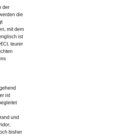
h der
 werden die
gt
en, mit dem
nglisch ist
€Ct. teurer
üchten
uns
stgehend
r ist
egleitet
trand und
ridor
,
och bisher