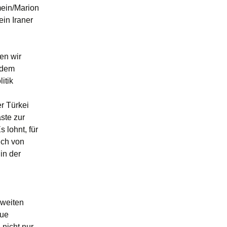
mein/Marion
ein Iraner
en wir
s dem
itik
er Türkei
ste zur
 lohnt, für
uch von
in der
zweiten
eue
nicht nur