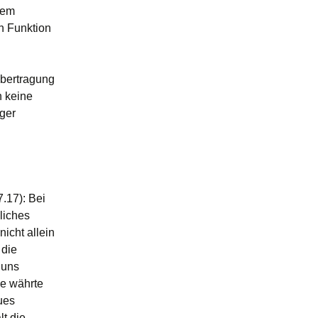
dem
n Funktion
übertragung
h keine
ger
.17): Bei
liches
icht allein
 die
 uns
ge währte
ues
t die