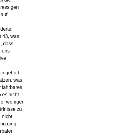
tressigen
 auf
derte,
n 43, was
n, dass
r uns
ive
n gehört,
ätzen, was
 fahrbares
 es nicht
der weniger
rfnisse zu
 nicht
ung ging
rbalen