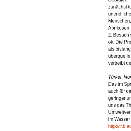
zunächst t
unendliche
Menschen, 
Aprikosen 
2. Besuch 
ok. Die Pre
als bislan
überquelle
vertreibt d
Türkei, No
Das im Spo
auch für de
geringer u
uns das Th
Umweltvers
im Wasser
http://tr.