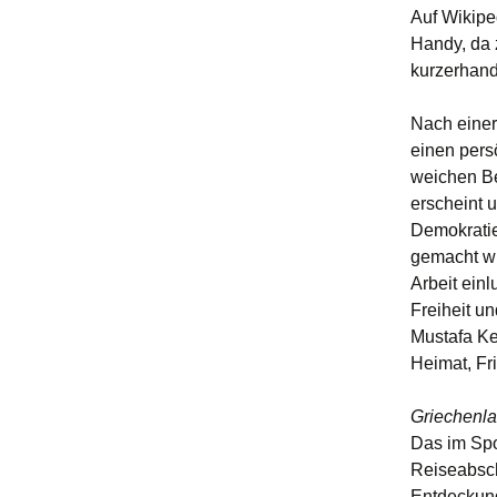
Auf Wikipe
Handy, da 
kurzerhand
Nach einer
einen persö
weichen Bet
erscheint 
Demokratieg
gemacht wu
Arbeit einl
Freiheit u
Mustafa Ke
Heimat, Fr
Griechenl
Das im Spo
Reiseabsch
Entdeckung