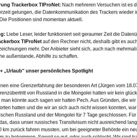
erung Trackerbox
TIProNet:
Nach mehreren Versuchen ist es 
erzeit gelungen, die Datenkommunikation des Trackers wieder i
 Die Positionen sind momentan aktuell.
ng:
Liebe Leser, leider funktioniert seit geraumer Zeit die Daten
ackerbox
TIProNet
auf den Rechner nicht, deshalb gibt es auc
eichnungen mehr. Der Anbieter sieht sich, auch nach mehrmali
e außerstande, Abhilfe zu schaffen.
+ „Urlaub“ unser persönliches Spotlight
nen eine Grenzerfahrung der besonderen Art (Jürgen vom 18.07
enzübertritt von Russland in die Mongolei hatten wir kein glück
man könnte auch sagen wir hatten Pech. Aus Gründen, die wir n
orten hatten und die wir an sich auch nicht wissen konnten, war
schen Russland und der Mongolei für 7 Tage geschlossen. Für
das, dass unser russisches Transitvisum nicht ausreichend lan
0 km zurück fahren mussten, um bei geeigneter Behörde ein ne
um zu bekommen. Soweit so gut, oder auch schlecht. Wir sind hal