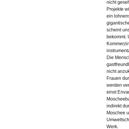
nicht gese
Projekte w
ein lohnen
gigantische
scheint un
bekommt. U
Kommerzint
instrument
Die Mensche
gastfreund
nicht anzu
Frauen dur
werden ver
einst Enva
Moscheebau
indirekt du
Moschee u
Umweltschu
Werk.