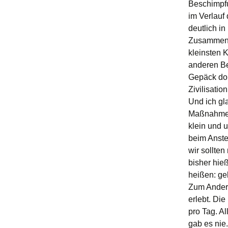
Beschimpfu
im Verlauf
deutlich i
Zusammenh
kleinsten 
anderen Be
Gepäck dor
Zivilisati
Und ich gl
Maßnahmen 
klein und 
beim Anste
wir sollten
bisher hieß
heißen: geh
Zum Andere
erlebt. Die
pro Tag. Al
gab es nie.