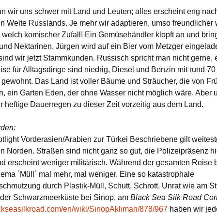
un wir uns schwer mit Land und Leuten; alles erscheint eng nac
n Weite Russlands. Je mehr wir adaptieren, umso freundlicher
welch komischer Zufall! Ein Gemüsehändler klopft an und brin
und Nektarinen, Jürgen wird auf ein Bier vom Metzger eingelad
sind wir jetzt Stammkunden. Russisch spricht man nicht gerne, e
ise für Alltagsdinge sind niedrig, Diesel und Benzin mit rund 70 
g gewohnt. Das Land ist voller Bäume und Sträucher, die von Fr
n, ein Garten Eden, der ohne Wasser nicht möglich wäre. Aber 
er heftige Dauerregen zu dieser Zeit vorzeitig aus dem Land.
rden:
tlight Vorderasien/Arabien zur Türkei Beschriebene gilt weite
n Norden. Straßen sind nicht ganz so gut, die Polizeipräsenz hie
nd erscheint weniger militärisch. Während der gesamten Reise b
ema ´Müll` mal mehr, mal weniger. Eine so katastrophale
chmutzung durch Plastik-Müll, Schutt, Schrott, Unrat wie am S
 der Schwarzmeerküste bei Sinop, am
Black Sea Silk Road Cor
blackseasilkroad.com/en/wiki/SınopAklıman/878/967
haben wir jed