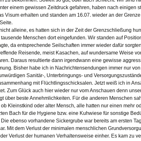
nter einem gewissen Zeitdruck gefahren, haben nach einigen s
s Visum erhalten und standen am 16.07. wieder an der Grenze
Seite.
icht alleine, es hatten sich in der Zeit der Grenzschließung hun
 tausende Menschen dort eingefunden. Wir standen auf Positio
agte, da entsprechende Seilschaften immer wieder dafür sorgte
treffende Reisende, meist Kasachen, auf wundersame Weise vo
waren. Daraus resultierte dann irgendwann eine gewisse aggress
ung. Bisher habe ich in Nachrichtensendungen immer nur von
würdigen Sanitär-, Unterbringungs- und Versorgungszustände
usammenhang mit Flüchtlingsschicksalen. Jetzt weiß ich in Ans
et. Zum Glück auch hier wieder nur vom Anschauen denn unser
ügt über beste Annehmlichkeiten. Für die anderen Menschen sah
, ob Kleinstkind oder alter Mensch, alle hatten nur einen mehr o
ten Bach für die Hygiene bzw. eine Kuhwiese für sonstige Bedü
 Die ebenso vorhandene Sickergrube war bereits am ersten Tag
ar. Mit dem Verlust der minimalen menschlichen Grundversorg
der Verlust der humanen Verhaltensweise einher. Es kam zu ve