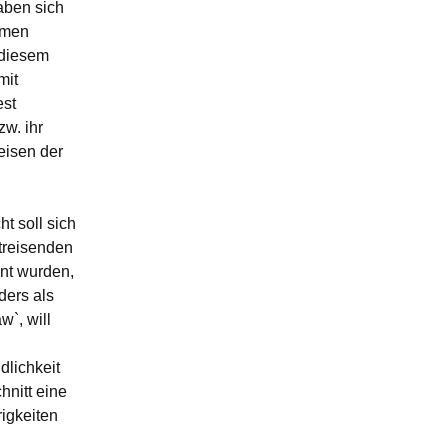
aben sich
rmen
 diesem
mit
est
w. ihr
eisen der
t soll sich
treisenden
nt wurden,
ders als
w`, will
lichkeit
hnitt eine
rigkeiten