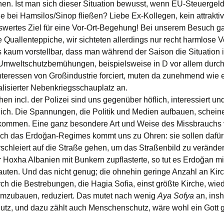
hen. Ist man sich dieser Situation bewusst, wenn EU-Steuergeld
ie bei Hamsilos/Sinop fließen? Liebe Ex-Kollegen, kein attrakti
swertes Ziel für eine Vor-Ort-Begehung! Bei unserem Besuch 
 Quallenteppiche, wir sichteten allerdings nur recht harmlose Ve
s kaum vorstellbar, dass man während der Saison die Situation i
mweltschutzbemühungen, beispielsweise in D vor allem durc
eressen von Großindustrie forciert, muten da zunehmend wie 
alisierter Nebenkriegsschauplatz an.
n incl. der Polizei sind uns gegenüber höflich, interessiert un
lich. Die Spannungen, die Politik und Medien aufbauen, schein
kommen. Eine ganz besondere Art und Weise des Missbrauchs
ch das Erdoğan-Regimes kommt uns zu Ohren: sie sollen dafür
schleiert auf die Straße gehen, um das Straßenbild zu verände
r Hoxha Albanien mit Bunkern zupflasterte, so tut es Erdoğan mi
ten. Und das nicht genug; die ohnehin geringe Anzahl an Kir
rch die Bestrebungen, die Hagia Sofia, einst größte Kirche, wied
mzubauen, reduziert. Das mutet nach wenig
Aya Sofya
an, insh
tz, und dazu zählt auch Menschenschutz, wäre wohl ein Gott g