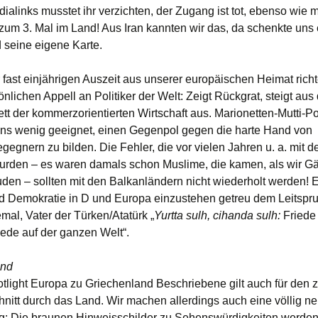
dialinks musstet ihr verzichten, der Zugang ist tot, ebenso wie 
zum 3. Mal im Land! Aus Iran kannten wir das, da schenkte uns 
 seine eigene Karte.
 fast einjährigen Auszeit aus unserer europäischen Heimat richt
nlichen Appell an Politiker der Welt: Zeigt Rückgrat, steigt au
t der kommerzorientierten Wirtschaft aus. Marionetten-Mutti-Pol
uns wenig geeignet, einen Gegenpol gegen die harte Hand von
egnern zu bilden. Die Fehler, die vor vielen Jahren u. a. mit d
rden – es waren damals schon Muslime, die kamen, als wir Gä
uden – sollten mit den Balkanländern nicht wiederholt werden! Es
nd Demokratie in D und Europa einzustehen getreu dem Leitspr
mal, Vater der Türken/Atatürk „
Yurtta sulh, cihanda sulh:
Friede 
iede auf der ganzen Welt“.
and
tlight Europa zu Griechenland Beschriebene gilt auch für den 
nitt durch das Land. Wir machen allerdings auch eine völlig n
: Die braunen Hinweisschilder zu Sehenswürdigkeiten werden 