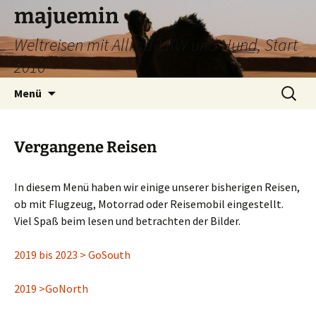
Zum
majuemin
Inhalt
Weltreisen mit Allrad-LKW und Hund, Start
springen
2016
Suchen
Menü
nach:
Vergangene Reisen
In diesem Menü haben wir einige unserer bisherigen Reisen,
ob mit Flugzeug, Motorrad oder Reisemobil eingestellt.
Viel Spaß beim lesen und betrachten der Bilder.
2019 bis 2023 > GoSouth
2019 >GoNorth