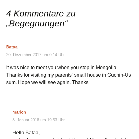
4 Kommentare zu
„
Begegnungen
“
Bataa
20. Dezember 2017 um 0:14 Uhr
It was nice to meet you when you stop in Mongolia.
Thanks for visiting my parents‘ small house in Guchin-Us
sum. Hope we will see again. Thanks
marion
3. Januar 2018 um 19:53 Uhr
Hello Bataa,