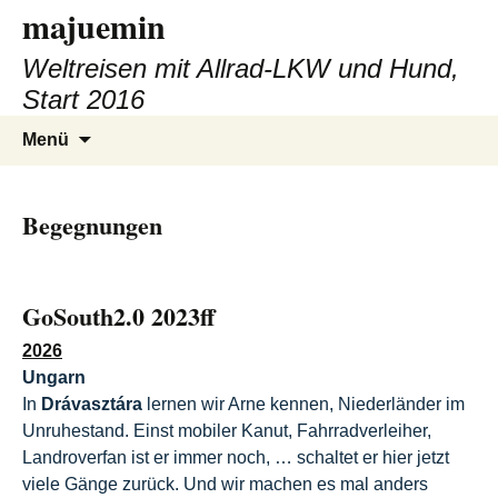
majuemin
Zum
Inhalt
Weltreisen mit Allrad-LKW und Hund,
springen
Start 2016
Suchen
Menü
nach:
Begegnungen
GoSouth2.0 2023ff
2026
Ungarn
In
Drávasztára
lernen wir Arne kennen, Niederländer im
Unruhestand. Einst mobiler Kanut, Fahrradverleiher,
Landroverfan ist er immer noch, … schaltet er hier jetzt
viele Gänge zurück. Und wir machen es mal anders