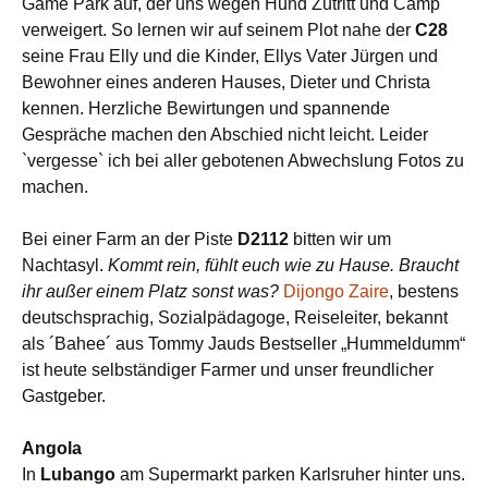
Game Park auf, der uns wegen Hund Zutritt und Camp
verweigert. So lernen wir auf seinem Plot nahe der
C28
seine Frau Elly und die Kinder, Ellys Vater Jürgen und
Bewohner eines anderen Hauses, Dieter und Christa
kennen. Herzliche Bewirtungen und spannende
Gespräche machen den Abschied nicht leicht. Leider
`vergesse` ich bei aller gebotenen Abwechslung Fotos zu
machen.
B
ei einer Farm an der
Piste
D2112
bitten wir um
Nachta
syl.
Kommt rein, fühlt euch wie zu Hause. Braucht
ihr
außer einem Platz
sonst was?
Dijongo Zaire
, bestens
deutschsprachig,
Sozialpädagoge, Reiseleiter, bekannt
als ´Bahee´ aus Tommy Jauds Bestseller „Hummeldumm“
ist heute selbständiger Farmer und unser freundlicher
Gastgeber.
Angola
In
Lubango
am Supermarkt parken Karlsruher hinter uns.