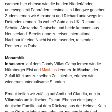
campen hier ebenso wie die beiden Niederländer,
unterwegs mit Fahrrädern, erstmals in Lilongwe gesehen.
Zudem lernen wir Alexandra und Richard unterwegs im
Defender kennen.
Ja woher? Auto aus UK, Richard
ist
Schotte, Alexandra Deutsche und beide kommen aus
Neuseeland. Bereits ohne zu reisen international.
Nachbar
für eine Nacht ist
ein rasender, reisender
Rentner aus Dubai.
Mosambik
Inhassoro
,
auf dem Goody Villas Camp lernen wir die
Nürnberger Elsi und
Matthias
kennen. In
Maxixe,
der
Zufall führt uns zur selben
Zeit hierher, erleben wir
wiederum unterhaltsame Stunden.
Erneut treffen wir zufällig auf Andi und Claudia, nun in
Vilanculo
am Indischen Ozean. Ebenso eine junge
deutsche Familie auf dem Rückzug aus der Heimat. Kein
guter Ort zum leben und arbeiten, meinen Mario und