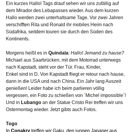
Ein kurzes Hallo! Tags drauf sehen wir uns zufällig auf
dem Mirador des Lebapasses
wieder
. Aus dem kurzen
Hallo werden zwei unterhaltsame Tage. Vor zwei Jahren
verschifften Rita und Ronald ihr mobiles Heim nach
Südafr
i
ka, seitdem touren sie durch den Süden des
Kontinents.
Morgens heißt es
in
Quindala
:
Hallo! Jemand zu hause?
Michael aus Saarbrücken, mit dem Motorrad unterwegs
nach Kapstadt, steht vor der Tür. Frau, Kinder,
Enkel sind in D. Von Kapstadt fliegt er retour nach hause,
dann in die USA und nach China. Ein Jahr lang Auszeit
genießen
! Leider habe ich beim parlieren völlig
vergessen, ein Foto zu schießen von `Michel impossible`!
Und in
Lubango
an der Statue Cristo Rei treffen wir uns
Ostermontag wieder. Jetzt gibts auch Fotos.
Togo
In
Conakry
treffen wir Gaku, den jungen Japaner aus