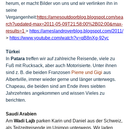
herum, er macht Bilder von uns und wir verlinken ihn in
seine
Vergangenheit:
https://arnesoutdoorblog.blogspot.com/sea
rch?updated-max=2011-05-09T21:58:00%2B02:00&max-
results=1
>
https://arneslandroverblog.blogspot.com/2011/
>
https://www.youtube.com/watch?v=qB8nXg-92yc
Türkei
In
Patara
treffen wir auf zahlreiche Reisende, viele zu
Fuß mit Rucksack, aber auch Motorisierte. Unter ihnen
sind
z. B.
die beiden Franzosen
Pierre und Gigi
aus
Albertville
, immer wieder gerne und länger unterwegs.
Chapeau, die beiden sind am Ende ihres siebten
Jahrzehntes angekommen
und wissen Vieles zu
berichten.
Saudi Arabien
Am
Wadi Lajb
parken Karin und Daniel aus der Schweiz,
als Teilzeitreisende im Unimog unterwegs. Wir laden