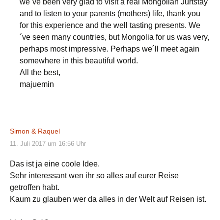
we´ve been very glad to visit a real Mongolian Jurtstay
and to listen to your parents (mothers) life, thank you
for this experience and the well tasting presents. We
´ve seen many countries, but Mongolia for us was very,
perhaps most impressive. Perhaps we´ll meet again
somewhere in this beautiful world.
All the best,
majuemin
Simon & Raquel
11. Juli 2017 um 16:56 Uhr
Das ist ja eine coole Idee.
Sehr interessant wen ihr so alles auf eurer Reise
getroffen habt.
Kaum zu glauben wer da alles in der Welt auf Reisen ist.