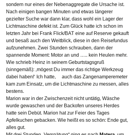
sondern nur eines der Nebenaggregate die Ursache ist.
Nach einigen bangen Minuten und etwas längerer
gezielter Suche war dann klar, dass wohl ein Lager der
Lichtmaschine defekt ist. Zum Glück hatte ich schon im
letzten Jahr bei Frank Flick/BAT eine auf Reserve gekauft
und besaß auch den Weitblick, diese in den Reisefundus
aufzunehmen. Zwei Stunden schrauben, dann der
spannende Moment: Motor an und ….. kein Heulen mehr.
Wie schrieb Heinz in seinem Geburtstagsgruß
(sinngemäß): ‚mögest Du immer das richtige Werkzeug
dabei haben!‘ Ich hatte, auch das Zangenamperemeter
kam zum Einsatz, um die Lichtmaschine zu messen, alles
bestens.
Marion war in der Zwischenzeit nicht untätig, Wäsche
wurde gewaschen und der Backofen unseres Herdes
hatte sein Debüt. Marion hat zur Feier des Tages
Apfelkuchen gebacken. Wie heißt es so schön: Ende gut,
alles gut.
Mit drei Stunden „Verspätung“ ging es nach
Matera
, um