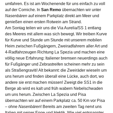
umfahren. Es ist am Wochenende für uns einfach zu voll
auf der Corniche. In
San Remo
übernachten wir unter
Nasenbären
auf einem Parkplatz direkt am Meer und
genießen einen ersten Rotwein am Strand.
Am Sontag teilen wir uns die Via Aurelia/SS 1 entlang
des Meeres mit allem was sich bewegt. Wir treiben Kurve
für Kurve und Stunde um Stunde mit unserem mobilen
Heim zwischen Fußgängern, Zweiradfahrern aller Art und
4-Radfahrzeugen Richtung La Spezia und machen eine
völlig neue Erfahrung: Italiener bremsen neuerdings auch
für Fußgänger und Zebrastreifen scheinen mehr zu sein
als Straßengraviti! Alt bekannt: die Zweiräder wieseln um
uns herum und finden überall eine Lücke, auch dort, wo
andere sie erst machen müssen! Zweigt die SS1 in die
Berge ab wird es kalt und früh wabern Nebelschwaden
um uns herum. Zwischen La Spezia und Pisa
übernachten wir auf einem Parkplatz ca. 50 Km vor Pisa
– ohne
Nasenbären
! Bereits am zweiten Tag nervt uns
Italien mit seiner Enge und Hektik. Wie viel entspannter