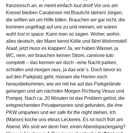
französisch an, er meint einfach
tout droit
! Vor uns am
Kreisel bleiben Carabinieri mit Blaulicht stehen! Jürgen,
die sollten wir um Hilfe bitten. Brauchen wir gar nicht, die
kommen ungefragt auf uns zu und meinen, wir wären
wohl
lost in space
. Kann man so sagen. Woher, wohin,
alles deutsch, der Mann kennt Kölle und fährt Wohnmobil!
Alaaf, jetzt muss es klappen! Ja, wir haben Wasser, ja
WC, nein, wir brauchen keinen Strom,
camione tuto
completti
– das kennen wir doch –eine Nacht parken,
schlafen und morgen raus, ja das wär´s. Doch bevor es
auf den Parkplatz geht, müssen die Herren noch
herausbekommen, wie wir mit Ive auf das Parkgelände
gelangen und am nächsten Morgen Richtung Vesuv und
Pompej. Nach ca. 20 Minuten ist das Problem gelöst, die
entsprechenden Privatpersonen sind gefunden, die ihre
PKW umparken und wir
safe for the night
stehen
.
Ich
(Marion) koche uns etwas Leckeres. Es ist noch früh am
Abend. Wo sind wir denn hier, einen Abendspaziergang?