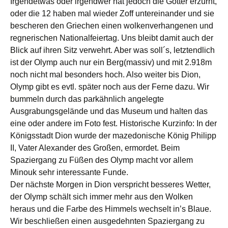
Irgendetwas oder irgendwer hat jedoch die Götter erzürnt,
oder die 12 haben mal wieder Zoff untereinander und sie
bescheren den Griechen einen wolkenverhangenen und
regnerischen Nationalfeiertag. Uns bleibt damit auch der
Blick auf ihren Sitz verwehrt. Aber was soll´s, letztendlich
ist der Olymp auch nur ein Berg(massiv) und mit 2.918m
noch nicht mal besonders hoch. Also weiter bis Dion,
Olymp gibt es evtl. später noch aus der Ferne dazu. Wir
bummeln durch das parkähnlich angelegte
Ausgrabungsgelände und das Museum und halten das
eine oder andere im Foto fest. Historische Kurzinfo: In der
Königsstadt Dion wurde der mazedonische König Philipp
II, Vater Alexander des Großen, ermordet. Beim
Spaziergang zu Füßen des Olymp macht vor allem
Minouk sehr interessante Funde.
Der nächste Morgen in Dion verspricht besseres Wetter,
der Olymp schält sich immer mehr aus den Wolken
heraus und die Farbe des Himmels wechselt in’s Blaue.
Wir beschließen einen ausgedehnten Spaziergang zu