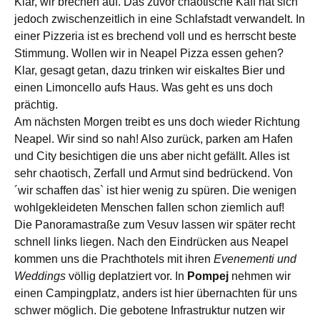
Klar, wir brechen auf. Das zuvor chaotische Kaff hat sich
jedoch zwischenzeitlich in eine Schlafstadt verwandelt. In
einer Pizzeria ist es brechend voll und es herrscht beste
Stimmung. Wollen wir in Neapel Pizza essen gehen?
Klar, gesagt getan, dazu trinken wir eiskaltes Bier und
einen Limoncello aufs Haus. Was geht es uns doch
prächtig.
Am nächsten Morgen treibt es uns doch wieder Richtung
Neapel. Wir sind so nah! Also zurück, parken am Hafen
und City besichtigen die uns aber nicht gefällt. Alles ist
sehr chaotisch, Zerfall und Armut sind bedrückend. Von
´wir schaffen das` ist hier wenig zu spüren. Die wenigen
wohlgekleideten Menschen fallen schon ziemlich auf!
Die Panoramastraße zum Vesuv lassen wir später recht
schnell links liegen. Nach den Eindrücken aus Neapel
kommen uns die Prachthotels mit ihren
Evenementi und
Weddings
völlig deplatziert vor. In
Pompej
nehmen wir
einen Campingplatz, anders ist hier übernachten für uns
schwer möglich. Die gebotene Infrastruktur nutzen wir