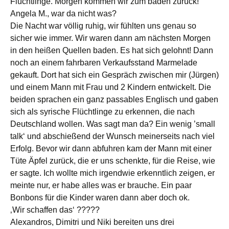
Flüchtlinge. Morgen kommen wir zum baden zurück! ´
Angela M., war da nicht was?
Die Nacht war völlig ruhig, wir fühlten uns genau so
sicher wie immer. Wir waren dann am nächsten Morgen
in den heißen Quellen baden. Es hat sich gelohnt! Dann
noch an einem fahrbaren Verkaufsstand Marmelade
gekauft. Dort hat sich ein Gespräch zwischen mir (Jürgen)
und einem Mann mit Frau und 2 Kindern entwickelt. Die
beiden sprachen ein ganz passables Englisch und gaben
sich als syrische Flüchtlinge zu erkennen, die nach
Deutschland wollen. Was sagt man da? Ein wenig ’small
talk‘ und abschießend der Wunsch meinerseits nach viel
Erfolg. Bevor wir dann abfuhren kam der Mann mit einer
Tüte Äpfel zurück, die er uns schenkte, für die Reise, wie
er sagte. Ich wollte mich irgendwie erkenntlich zeigen, er
meinte nur, er habe alles was er brauche. Ein paar
Bonbons für die Kinder waren dann aber doch ok.
‚Wir schaffen das‘ ?????
Alexandros, Dimitri und Niki bereiten uns drei