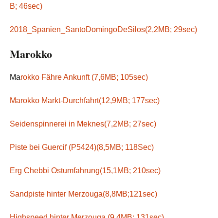
B; 46sec)
2018_Spanien_SantoDomingoDeSilos(2,2MB; 29sec)
Marokko
Ma
rokko Fähre Ankunft (7,6MB; 105sec)
Marokko Markt-Durchfahrt(12,9MB; 177sec)
Seidenspinnerei in Meknes(7,2MB; 27sec)
Piste bei Guercif (P5424)(8,5MB; 118Sec)
Erg Chebbi Ostumfahrung(15,1MB; 210sec)
Sandpiste hinter Merzouga(8,8MB;121sec)
Highspeed hinter Merzouga (9,4MB; 131sec)