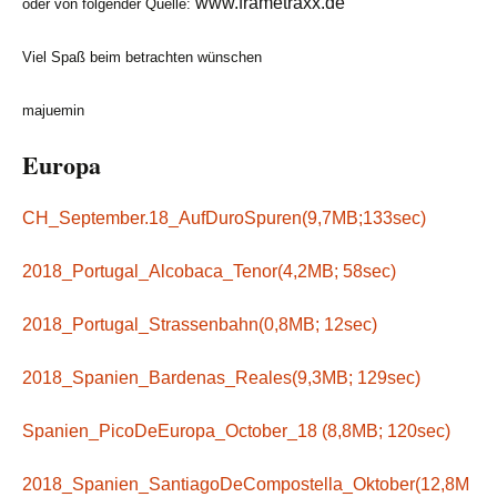
www.frametraxx.de
oder von folgender Quelle:
Viel Spaß beim betrachten wünschen
majuemin
Europa
CH_September.18_AufDuroSpuren(9,7MB;133sec)
2018_Portugal_Alcobaca_Tenor(4,2MB; 58sec)
2018_Portugal_Strassenbahn(0,8MB; 12sec)
2018_Spanien_Bardenas_Reales(9,3MB; 129sec)
Spanien_PicoDeEuropa_October_18 (8,8MB; 120sec)
2018_Spanien_SantiagoDeCompostella_Oktober(12,8M