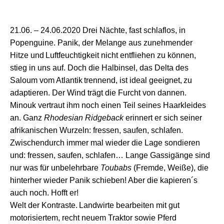
21.06. –
24
.06.2020
D
rei Nächte, fast schlaflos,
in
Popenguine
. Panik, der
M
elange
aus
zunehmender
Hitze
und
Luftf
euchtigkeit
nicht entfliehen zu können,
stieg in uns auf. D
och d
ie Halbinsel, das Delta des
Saloum
vom
Atlanti
k
trenn
end
,
ist
ideal
geeignet
,
zu
adaptieren
.
Der Wind trägt d
ie
Furcht von dannen
.
Minouk vertraut ihm noch einen Teil seines Haarkleides
an.
G
anz
Rhodesian Ridgeback
erinnert er sich seiner
afrikanischen Wurzeln: fressen, saufen, schlafen.
Zwischendurch immer mal
wieder
die Lage sondieren
und: fressen, saufen, schlafen… Lange Gassigänge sind
nur was für unbelehrbare
Toubabs
(Fremde, Weiße), die
hinterher wieder Panik schieben!
Aber die
kapieren´
s
auch noch. Hofft er!
Welt der K
ontrast
e.
Landwirte
bearbeiten
m
it
gut
motorisierte
m
, recht neue
m
Traktor
sowie
Pferd