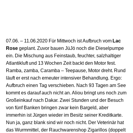
07.06. –
11
.06.2020
F
ür Mittwoch
ist
Aufbruch
vom
Lac
Rose
geplant
.
Zuvor
bauen JüJö
noch
die Dieselpumpe
ein.
Die
Mischung aus Feinstaub, feuchter, salzhaltiger
Atlantikluft
und
13 Wochen Zeit backt
den Motor fest.
Ramba, zamba, Caramba – Teepause,
Motor dreht.
Rund
läuft er erst nach
erneut
er intensiver Behandlung.
Ergo
:
Aufbruch einen Tag verschieben
. Nach
9
3
Tag
en am See
kommt es
dar
auf
auch
nicht a
n
.
Aliou
bringt
uns
noch
zum
Großeinkauf
nach
Daka
r
.
Z
wei Stunden
und der
Besuch
von fünf Banken
bring
en
zwar kein
Barg
eld, aber
immerhin ist Jürgen wieder im Besitz seiner Kreditkarte.
Nun ja, ganz blank sind wir noch nicht.
Der Veterinär hat
das Wurmmittel, der Rauchwarenshop Zigarillos (doppelt