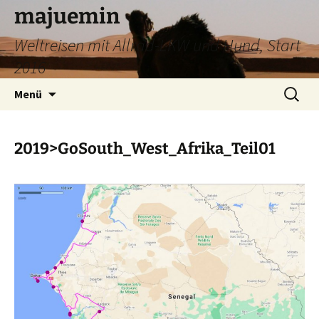
Zum
majuemin
Inhalt
Weltreisen mit Allrad-LKW und Hund, Start
springen
2016
Suchen
Menü
nach:
2019>GoSouth_West_Afrika_Teil01