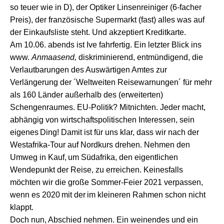
so teuer wie in D), der Optiker Linsenreiniger (6-
fach
er
Preis
),
der französische Supermarkt (fast) alles was auf
der Einkaufsliste steht.
Und a
kzeptiert Kreditkarte.
Am 10.06. abends ist Ive fahrfertig.
Ein letzter Blick ins
www.
Anmaasend,
diskriminierend,
entmündigend,
die
Verlautbarungen des Auswärtigen Amtes
zu
r
Verlängerung der ´Weltweiten Reisewarnungen´ für
mehr
als
160 Länder
außerhalb des
(erweiterten)
Schengenraumes.
EU-Politik? Mitnichten. Jeder
macht,
abhängig von wirtschaftspolitischen Interessen,
sein
eigene
s
Ding
!
Damit ist für uns
klar,
dass
wir
nach der
Westafrika-Tour auf Nordkurs drehen
.
Nehmen d
en
Umweg
in Kauf,
um
Südafrika,
den eigentlichen
Wendepunkt der Reise,
zu
erreich
en.
K
einesfalls
möchten wir die große
Sommer-
Feier 2021 verpassen,
wenn es
2020
mit der
im
kleineren Rahmen schon nicht
klappt.
Doch nun,
Abschied
nehmen. E
in weinende
s
und ein