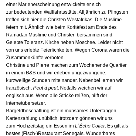
eine
r
Marienerscheinung
entwickelte
er
sich
zur
b
edeutende
n
Wallfahrtsstätte
.
A
lljährlich zu Pfingst
en
treffen
sich
hier
die Christen Westafrikas. Die Muslime
feiern mit. Ä
hnlich
wie beim Koritéfest am Ende des
Ramadan
Muslime und Christen beisammen sind
.
Gelebte Toleranz. Kirche neben Moschee. Leider nicht
von uns erlebte Feierlichkeiten.
W
egen Corona war
en
die
Zusammenkünfte
verboten.
Christine und Pierre
mach
en zum Wochenende Quartier
in ein
em
B&B und
wir
erleben
ungezwungene,
kurzweilige Stunden miteinander.
N
ebenbei
l
ernen
wir
französisch.
Peut à peut
.
Notfalls weichen wir auf
englisch aus.
W
enn alle Stricke reißen, hilft der
Internetübersetzer.
Bargeldbeschaffung ist ein
mühsames
Unterfangen,
Karte
nzahlung
unüblich,
trotzdem
gönnen wir uns
zum
Hochzeitstag ein Essen im
L´Écho Cotier
.
E
s gilt als
bestes (Fisch-)Restaurant Senegals. Wunderbares