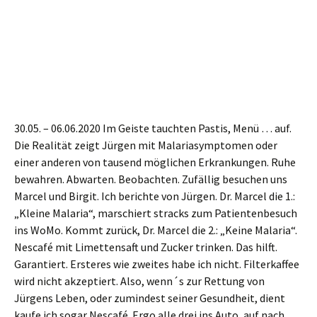
30.05. –
06
.06.2020
I
m Geiste tauch
t
en
Pastis,
Menü
…
auf.
Die Realität zeigt Jürgen mit Malaria
s
ymptomen oder
einer anderen von tausend möglichen Erkrankungen. Ruhe
bewahren. Abwarten.
Beobachten.
Zufällig
besuch
en
uns
Marcel und Birgit. Ich berichte von Jürgen. Dr. Marcel die 1.:
„Kleine Malaria“,
m
arschiert
s
tracks
zum Patientenbesuch
ins WoMo. Kommt zurück, Dr. Marcel die 2.: „Keine Malaria“.
Nescafé mit Limettensaft und Zucker trinken. Das hilft.
G
arantiert. Erste
re
s
wie
zweites habe ich nicht. Filterkaffee
wird nicht akzeptiert. Also, wenn´s zur Rettung von
Jürgens Leben, oder zumindest seiner Gesundheit, dient
kaufe ich sogar Nescafé.
Ergo
alle drei ins Auto, a
uf
nach