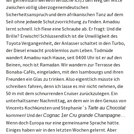
z
wischen völlig überzogene
m
deutschen
Sicherheitsanspruch und dem afrikanischen Tanz auf dem
Seil ohne jedwede
Schutzvorrichtung
zu finden
. Amadou
lernt schnell.
Ich
flex
e
eine Schraube ab.
Er
fragt: Und die
Brille?
Erwischt!
S
chlussendlich ist d
ie Unwilligkeit des
Toyota Vergangenheit,
der Anlasser schaltet in den Turbo,
der Diesel erwacht problemlos zum Leben
.
T
odmüde
wandert Amadou nach Hause, seit 04:00 Uhr ist er auf den
Beinen,
noch
ist Ramadan. Wir w
an
de
r
n
zur Terrasse des
Bonaba-Cafés,
ein
geladen
, mit
d
en
Isambourgs
und ihren
Freunden ein Glas zu trinken.
Also eigentlich müsste ich
schreiben: fahren, denn
ich
l
asse
es
mir
nicht nehmen, die
50
m mit dem schnurrenden Cruiser zurückzulegen.
E
in
unterhaltsamer
Nachmittag, an dem wir
in d
en
Gen
u
ss von
Vincents Kochkünsten
und
Stephanie´
s
Tarte au Chocolat
kommen! Und der
…
Cognac
1er Cru grand
e
Champagne
Wenn doch Europa nur eine gemeinsame Sprache hätte.
Einiges haben wir
in den letzten Wochen
gelernt. Aber