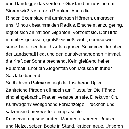
und
Handegge das verdorrte Grasland um uns herum.
Stören wir
?
Nein, k
ein Problem!
Auch die
Rinder,
Exemplare
mit
armlangen Hörnern,
um
grasen
uns. Minouk
bestimmt
den
Radius. Er
s
cheint er zu gering,
legt er sich an mit den Giganten. Vertreibt sie. Der Hirte
nimmt es gelassen, grüßt! Genießt wohl, ebenso wie
seine Tiere, d
en
h
auchzart
en
grüne
n
Schimmer,
der
ü
ber
de
r
Landschaft l
i
egt
und
den
d
unst
verhangenen
Himmel,
die Kraft der Sonne br
e
ch
end
.
Kein gleißend heller
Feuerball. Eher ein
Ziegenf
eta
von Moussa
in
trüber
Salzlake
badend.
Südlich von
Palmarin
liegt der Fischerort
Djifer.
Zahlreiche Pirogen dümpeln am Flussufer.
Die Fänge
sind eingebracht.
Frauen
verarbeite
n
s
ie.
D
irekt vor Ort.
Kühlwagen? Weitgehend Fehlanzeige. Trocknen und
salzen sind
preiswerte,
omnipräsente
Konservierungsmethoden.
Männer reparieren Reusen
und Netze, setzen Boote in Stand, fertigen neue.
Unseren