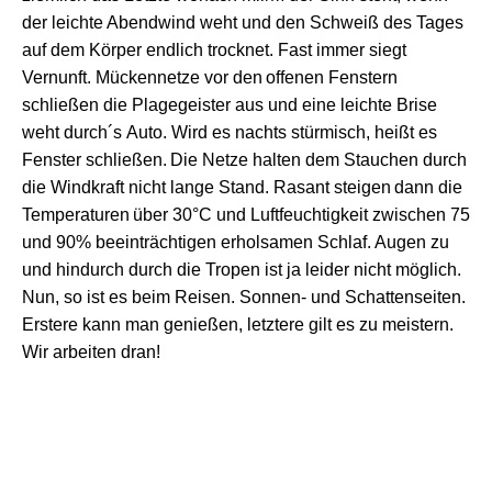
der leichte
Abend
wind weht
und den Schweiß des Tages
auf dem Körper
endlich
trocknet
.
Fast immer siegt
Vernunft.
Mücken
netze vor den
offenen
Fenstern
schließen die Plagegeis
t
er aus
und eine leichte Brise
weht durch´
s
Auto.
Wird es
nachts
s
türm
isch
,
heißt es
Fenster
schließen.
D
ie Netze halten dem S
t
auchen
durch
die Windkraft
nicht lange Stand.
Rasant
steig
en
dann
die
Temperatur
en
über 30°C
und Luftfeuchtigkeit
zwischen
75
und 90
% beeinträchtig
en
erholsamen Schlaf. Augen zu
und hindurch durch die Tropen ist ja leider nicht möglich.
Nun, so ist es beim Reisen. Sonnen- und Schattenseiten.
Erstere kann man genießen, letztere gilt es zu meistern.
Wir arbeiten dran!