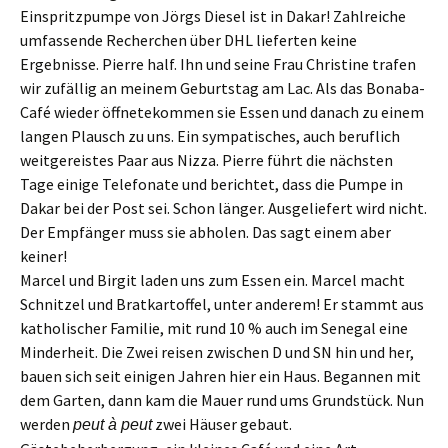
Einspritzpumpe von Jörgs Diesel ist in Dakar!
Zahlreiche
umfassende
Recherchen über DHL
liefert
en
keine
Ergebnisse. Pierre half. Ihn und seine Frau Christine
trafen
wir zufällig
an meinem Geburtstag am Lac.
A
ls das Bonaba-
Café wieder öffnet
e
komm
en
sie Essen und
danach zu
einem
langen Plausch
zu
uns. Ein
sympatisches
,
auch
beruflich
weitgereistes
Paar aus Nizza. Pierre führt
die nächsten
Tage
einige Telefonate und
berichtet, dass d
ie Pumpe in
Dakar bei der Post
sei
.
S
chon länger.
Ausgeliefert wird nicht.
Der Empfänger muss sie abholen. Das sagt einem aber
keiner!
Marcel und Birgit
laden uns zum
Essen ein. Marcel macht
Schnitzel
und Bratkartoffel, unter anderem
! Er stammt aus
katholische
r
Familie,
mit rund 10 %
auch im Sen
e
gal eine
Minderheit.
Die
Zwei
reisen zwischen D und SN hin und her,
bauen sich seit einigen Jahre
n
hier ein Haus.
B
egannen mit
dem Garten, dann kam die Mauer
rund
um
s Grundstück
.
N
un
werden
zwei
Häuser
ge
bau
t
.
peut à peut