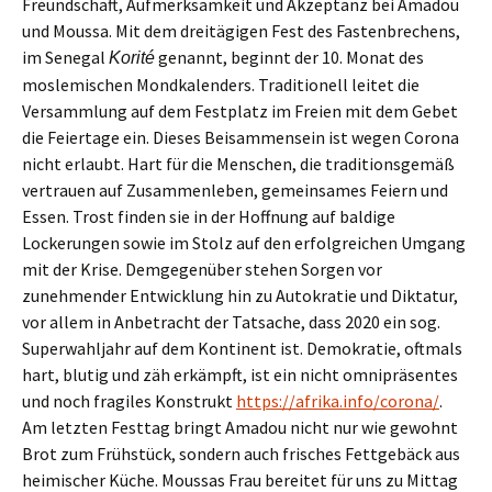
Freundschaft, Aufmerksamkeit und Akzeptanz bei
Amadou
und Moussa
.
Mit dem dreitägigen Fest des Fastenbrechens,
i
m
Senegal
genannt, beginnt der 10. Monat des
Korité
moslemischen
Mondkalenders.
T
raditionell
leitet
die
Versammlung auf dem Festplatz
im Freien
mit dem
G
ebet
die Feiertage ein
. Dieses Beisammensein
ist
wegen Corona
nicht erlaubt.
Hart für die Menschen, die
t
radition
sgemäß
vertrauen auf
Zusammenleben, gemeinsames Feiern
und
Essen
. Trost finde
n
s
ie
in
der Hoffnung auf baldige
Lockerungen
sowie im Stolz auf den erfolgreichen Umgang
mit der Krise. Demgegenüber steh
en
Sorge
n
vor
zunehmender Entwicklung hin zu Autokratie und Diktatur,
vor allem in Anbetracht der Tatsache, dass 2020 ein sog.
Superwahljahr auf dem Kontinent ist. Demokratie, oftmals
hart, blutig und zäh erkämpft,
ist
ein
n
icht omnipräsentes
und noch
fragiles Konstrukt
https://afrika.info/corona/
.
Am letzten Festtag
bringt Amadou
nicht nur
wie gewohnt
Brot zum Frühstück, sondern auch frisches
Fettgebäck aus
heimische
r
Küche. Moussas Frau bereitet für uns
zu Mittag