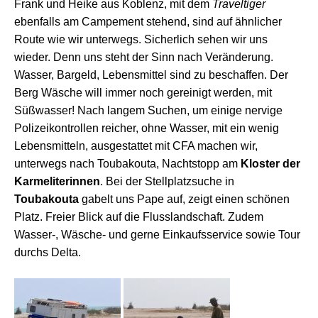
Frank und Heike aus Koblenz, mit dem
Traveltiger
ebenfalls am Campement stehen
d, sind a
uf ähnlicher
Route wie wir unterwegs.
S
icherlich
sehen wir uns
wieder.
Denn u
ns steht der Sinn nach Veränderung.
Wasser, Bargeld, Lebensmittel sind zu beschaffen.
Der
Berg Wäsche
will
immer noch
gereinigt werden,
mit
Süßwasser
!
Nach lange
m
Suche
n
, um einige nervige
Polizeikontrollen reicher, ohne Wasser,
mit
ein wenig
Lebensmitteln, ausgestattet mit CFA
mach
en wir,
unterwegs nach Touba
k
outa, Nachtstopp am
Kloster der
Karmeliterinnen
.
B
ei der Stellplatzsuche
i
n
Toubakouta
gabelt
uns Pape auf
,
zeigt
einen schönen
Platz. Freier Blick auf
die
Fluss
landschaft
. Zudem
Wasser-, Wäsche- und gerne Einkaufsservice
sowie Tour
durchs Delta
.