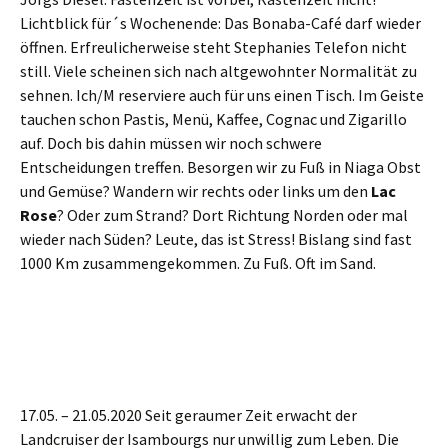
Lichtblick für´s Wochenende:
D
as Bonaba-Café darf wieder
öffnen.
Erfreulicher
w
eise
steht Stephanies Telefon nicht
still.
V
iele
scheinen sich
nach alt
gewohnte
r
Normalität
zu
seh
n
en
.
Ich/M reservier
e
auch
für uns
einen Tisch
.
I
m Geiste
tauchen schon
Pastis,
Menü
, Kaffee, Cognac
und Zigarillo
auf
.
Doch bis dahin müssen wir noch schw
ere
Entscheidungen treffen.
Besorgen wir zu Fuß in Niaga Obst
und Gemüse?
Wandern
wir rechts oder links um den
Lac
Rose
? Oder zum Strand? Dort Richtung Norden oder mal
wieder nach Süden? Leute,
das ist
Stress! Bislang sind
fast
100
0 Km zusammengekommen. Zu Fuß.
Oft im Sand.
17.05. –
21
.05.2020
Seit g
eraume
r
Zeit
erwacht der
Landcruiser der Isambourgs
nur
unwillig zum Leben. Die