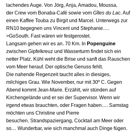
lachende
s
Auge.
Von
Jörg, Anja, Amadou, Moussa,
de
r
Crew vom Bonaba-Café sowie vom
Gîtes
du Lac
.
Auf
ein
en
Kaffee Touba
zu
Birgit und Marcel.
U
nterwegs
zur
RN10
begegnen uns Vincent und Stephanie….
>GoSouth.
Fast wären wir festgerostet.
L
angsam gehen
w
ir
es an.
70 Km.
In
Popenguine
z
wischen Gipfelkreuz und Wasserturm findet sich ein
netter Platz. Kühl weh
t
die Brise
und
sanft
das Rauschen
vom Meer herauf.
Der optische Genuss fehlt.
Die
nahende
Regenzeit taucht alles in diesig
es
,
milchiges Grau. Wie November, nur mit 30º C. Gegen
Abend kommt Jean-Marie. Erzählt, wir stü
nd
en auf
Kirchengelände und er
sei
der Supervisor.
Wenn wir
irgend etwas brauchten,
oder Fragen haben
….
Samstag
möchten uns
Christine und Pierre
besuchen.
Strandspaziergang, Cocktail am Meer
o
der
so…
Wunderbar, wie sich manchmal auch Dinge fügen.