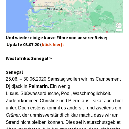
Und wieder einige kurze Filme von unserer Reise;
Update 03.07.20 (
klick hier):
Westafrika: Senegal >
Senegal
25.06. –
30
.06.2020
Samstag
wollen
wir
ins
Campement
Djidjack
in
Palmarin
.
Ein wenig
Luxus.
Süßwasser
dusche
, Pool,
Waschmöglichkeit.
Zudem
kommen
Christine und Pierre
aus Dakar
auch hier
unter
.
Doch
erstens kommt es anders… und
zweitens
ein
Grüner
,
der
unmissverständlich klar macht, dass wir
am
Strand
nicht bleiben können.
Dies sei
Naturschutzgebiet.