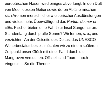
europäischen Nasen
wird
einiges abverlang
t
.
In den Duft
von Meer,
dessen
Getier
sowie
deren
Abfälle misch
en
sich
Aromen
menschliche
r
wie tierischer
Ausdünstungen
und
vieles
mehr. Ü
berwältigend das
Parfum de mer et
côte
.
Fischer
bieten eine
Fahrt zur Insel Sangomar
an.
Stundenlang durch pralle Sonne? Wir lernen, s. o., und
verzichten. An der Ostseite des Deltas, das UNESCO-
Welterbestatus besitzt, möchten wir
zu einem
später
en
Zeitpunkt
unser Glück
mit einer
Fahrt durch die
Ma
n
groven versuchen. Offiziell sind Touren
noch
eingestellt.
S
o die Theorie.