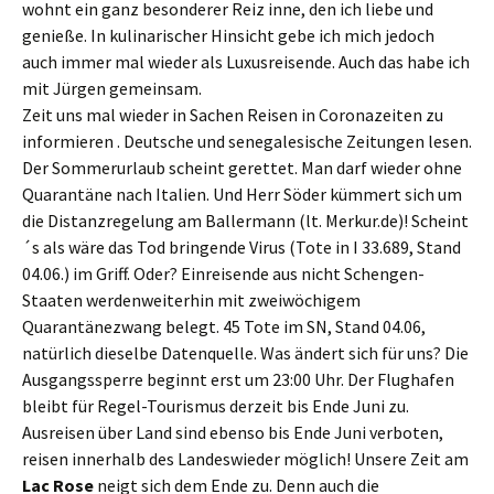
wohnt ein ganz
besondere
r Reiz inne,
den ich liebe und
genieße
. I
n kulinarischer Hinsicht gebe ich mich
jedoch
auch
immer mal wieder
als Luxusreisende. Auch das habe ich
mit Jürgen gemeinsam.
Zeit
uns
mal wieder
in Sachen Reisen
in
Corona
zeiten
zu
informieren
.
D
eutsche
und senegalesische
Zeitungen
l
ese
n
.
Der Sommerurlaub sche
i
nt gerettet. Man darf wieder ohne
Quarantäne nach Italien.
Und Herr Söder kümmert sich um
die Distanzregelung am Ballermann (
lt.
Merkur.de)!
Scheint
´s als wäre das
Tod bringende
Virus (
Tote
in I
33.
689,
Stand
04.06.
) im Griff.
Oder?
Einreisende
aus
nicht Schengen-
Staaten
w
e
rd
en
weiterhin
mit zweiwöchigem
Quarantänezwang belegt.
45
Tote
i
m
SN
,
Stand
04.06,
natürlich
die
selbe Datenquelle
.
Was ä
ndert sich
für uns?
D
ie
Ausgangssperre
beginnt erst
um
23:00 Uhr.
Der
Flughafen
bleibt für
Regel-
Tourismus
derzeit
bis Ende Juni zu.
Aus
reise
n über Land sind
ebenso
bis Ende Juni
verboten
,
r
eisen innerhalb des
Landes
wieder möglich!
U
nser
e
Zeit am
Lac Rose
neigt sich dem Ende zu.
Denn a
uch d
ie