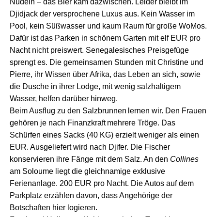
Nudeln –
das Bier kam dazwischen.
Leider bleibt
im
Djidjack
der versprochene
Luxus aus
.
Kein Wasser im
Pool, kein Süßwasser und kaum Raum für große WoMos.
Dafür
ist
das Parken
in schönem Garten
m
it elf EUR
pro
Nacht
nicht preiswert.
S
en
e
galesische
s
Preisgefüge
sprengt es.
Die
gemeinsamen Stunden mit Christine und
Pierre,
i
hr Wissen über Afrika, das Leben
an sich,
sowie
die Dusche in ihrer Lodge, mit wenig salzhaltigem
Wasser, helfen darüber hinweg.
Beim
Ausflug zu den Salz
brunnen
lernen wir.
D
en Frauen
gehören
j
e nach Finanzkraft
mehrere
Tröge
.
D
as
Schürfen eines Sacks (40 KG) er
zielt weniger
als einen
EUR. Ausgeliefert wird nach Djifer. Die Fischer
konservieren ihre Fänge mit dem Salz.
An
de
n
Collines
am
Soloume
liegt die gleichnamige exklusive
Ferienanlage. 200 EUR pro Nacht. Die Autos auf dem
Parkplatz erzählen davon, dass Angehörige der
Botschaften
hier
logieren
.