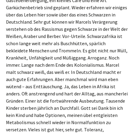
Gäste
b
eherberg
ung
, ein kleines Café und eine Art
Garküchenbetrieb
sind geplant
.
Wiede
r
erfahren wir einiges
über das Leben hier
sowie
über das eines Schwarzen in
Deutschland. Sehr gut können wir
Marcels
Verärgerung
verstehen
ob des
Rassismus gegen Schwarze in der Welt
der
W
eißen,
Araber
und
Berber.
Vor-Urteile.
Schwarza
frika ist
schon lange
weit mehr als Buschhütten, spärlich
bekleidete Menschen und Trommeln.
Es gibt n
icht nur Müll,
Krankheit, Unfähigkeit
und Müßiggang.
Arroganz.
Noch
immer.
L
ange nach dem Ende
des
Kolonial
ismus
.
Marcel
malt schwarz weiß, das weiß er.
I
n Deutschland macht
er
auch gute Erfahrungen. Aber manchmal wird man eben
wütend – aus Enttäuschung.
Ja,
das Leben
in Afrika
ist
anders.
Oft a
nstrengend und hart
d
er Alltag
,
aus mancherlei
Gründen.
Einer ist die fortwährende Ausbeutung
.
Tausende
Kinder sterben
jährlich
an Durchfall. Gott sei Dank bin ich
kein Kind und habe
Optionen
, meinen übel entgleisten
Metabolismus schnell wieder in
Normalfunktion zu
versetzen
.
V
ieles ist gut hier, sehr gut.
Toleranz,