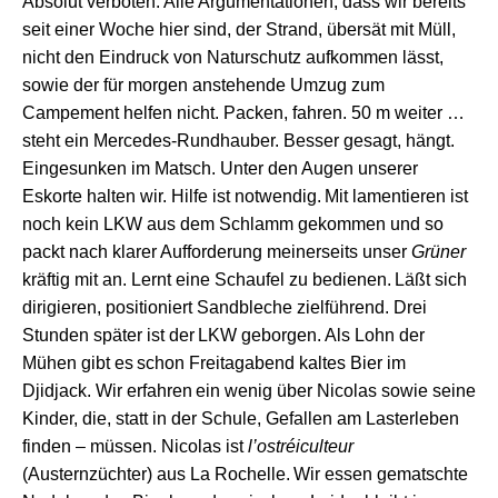
Absolut
v
erboten.
Alle
Argumentation
en
, dass wir bereits
seit einer Woche hier sind, der Strand, übersät mit Müll,
nicht den Eindruck
von
Naturschutz aufkommen lässt,
sowie der für morgen anstehende Umzug
zum
Campement
h
el
f
en
nicht. Packen, fahren. 50 m weiter …
steht ein
Mercedes-
Rundhauber. Besser gesagt, hängt.
Einge
sunken im Matsch.
U
nter den Augen unsere
r
Eskorte halten
w
ir. Hilfe
ist notwendig
.
M
it lamentieren ist
noch kein LKW aus dem Schlamm gekommen
und so
pack
t
n
ach klarer Aufforderung meinerseits
unser
Grüne
r
kräftig
mit
an
. L
ernt eine Schaufel
zu
bedienen.
L
äß
t
sich
dirigieren
, positionier
t
Sandbleche
zielführend
. Drei
Stunden
später ist der
LKW
geborgen
.
Als Lohn der
Mühen gibt es
schon
Freitagabend
kaltes Bier im
Djidjack.
Wir e
rfahren
ein wenig über
Nicolas
sowie
seine
Kinder,
die, statt in der Schule, Gefallen am Lasterleben
finden – müssen
.
Nicolas
ist
l’ostréiculteur
(Austernzüchter) aus La Rochelle
.
W
ir
essen gematschte