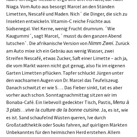
Niaga. Vom Auto aus
besorgt
Marcel
an den Ständen
Limetten, Nescafé und Maden.
N
ich´ die Dinger,
die
sich
zu
Insekten
entwickeln
. Vitamin-C reiche Früchte aus
Südsenegal.
Viel
Kern
e
,
wenig
Frucht
drumrum.
´
W
ie
Kaugummi´, sagt Marcel, `
m
usst du den ganzen Abend
lutschen`.
D
ie afrikanische Version von
Zurück
Nimm Zwei.
am Auto mixe ich
ein
Gebräu aus
wenig Wasser,
zwei
Streifen Nescafé,
etwas
Zucker, Saft einer Limette – ach ja,
die vom Markt waren nicht gut genug, also f
i
x
i
m eigenen
Garten Limetten pf
l
ück
en
.
Tapfer schluckt Jürgen unter
den wachsamen Augen von Dr. Marcel das Teufelszeug.
D
anach schwitzt
er
wie S….
D
as Fieber sinkt,
tat es aber
vorher auch schon.
Sonntagnachmittag sitzen wir im
Bonaba-Café.
E
in liebevoll gedeckter Tisch, Pastis,
Men
u à
…
. Ja,
es ist, wie
3 plats
v
ive la culture de la bonne cuisine
es ist
. Sand schaufelnd Wüsten
queren
, Ive durch
Großst
a
dt
hektik
oder Souks
fahren,
auf quirligen Märkten
Unbekanntes für den heimischen Herd erstehen.
Alle
m