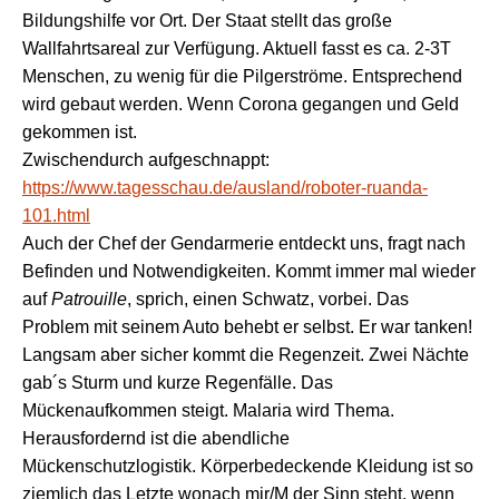
Bildungshilfe vor Ort.
Der Staat stellt das große
Wallfahrtsareal zur Verfügung. Aktuell fasst
es
ca. 2-3T
Menschen, zu wenig für die Pilgerströme. Entsprechend
wird gebaut werden. Wenn Corona gegangen und Geld
gekommen ist.
Zwischendurch aufgeschnappt:
https://www.tagesschau.de/ausland/roboter-ruanda-
101.html
Auch der Chef der Gendarmerie entdeckt uns, fragt nach
Befinden und Notwendigkeiten.
K
ommt immer mal wieder
auf
Patrouille
, sprich, einen Schwatz, vorbei.
D
as
Problem mit seinem Auto behebt er selb
st
. Er war tanken!
L
angsam aber sicher kommt die Regenzeit. Zwei Nächte
ga
b´
s Sturm und kurze Regenfälle.
D
as
Mücken
a
ufkommen steigt. Malaria wird Thema.
Herausf
ordernd
ist die
abendliche
Mückenschutzlogistik.
Körperbedeckende Kleidung ist so
ziemlich das Letzte wonach
mir/M
der Sinn steht, wenn