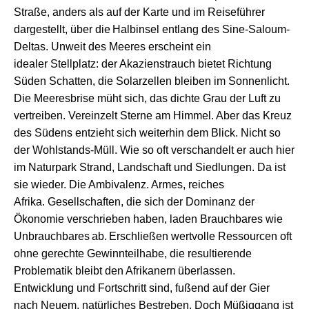
Straße,
anders als auf der Karte und im Reiseführer
dargestellt,
ü
ber die
Halbinsel
entlang des
Sine-
Saloum-
D
elta
s
.
U
nweit des Meeres erscheint
e
in
ideal
er
Stellplatz:
der
Akazienstrauch
bietet Richtung
Süden
Schatten,
die Solarzellen
bleiben
im Sonnenlicht.
Die
Meeresb
rise müht sich,
das dichte Grau der Luft
zu
vertreiben
.
Vereinzelt
Sterne
am H
immel. Aber das Kreuz
des Südens
entzieht sich
weiterhin
dem Blick
. Nicht so
der Wohlstands-
M
üll.
W
ie so oft verschandelt
er
auch hier
im Naturpark
Strand,
Landschaft und Siedlungen
.
Da ist
sie wieder. Die Ambivalenz.
Armes,
reiches
Afrika.
Gesellschaften, die sich der Dominanz der
Ökonomie verschrieben haben,
laden
B
rauchbar
es
wie
U
nbrauchbar
es
ab
.
E
rschl
ieß
en
w
ertvolle Ressourcen
oft
ohne gerechte Gewinnteilhabe,
die resultierende
Problematik
bleibt
den Afrikanern
überlassen.
Entwicklung und Fortschritt
sind, fußend auf der G
ier
nach
Neue
m
,
natürliches Bestreben. Doch
Müßiggang ist