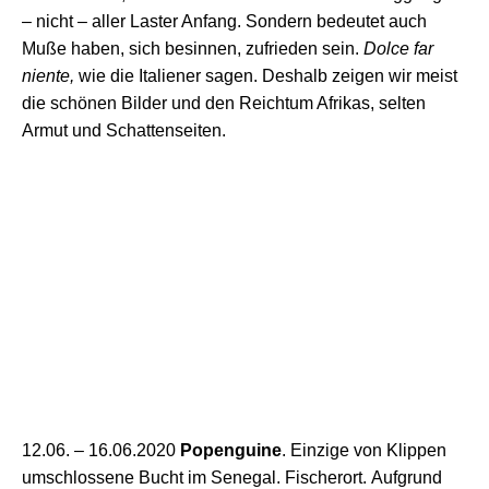
– nicht – aller Laster Anfang. Sondern bedeutet auch
Muße hab
en,
sich
besinnen,
zufrieden sein.
D
olce far
niente,
w
ie die Italiener
sag
en.
Deshalb
zeigen wir meist
die schönen Bilder
und den Reichtum
Afrikas, selten
Armut und
Schattenseite
n
.
12.06. –
16
.06.2020
Popenguine
.
E
inzige
von
Klippen
umschlossen
e B
ucht
im
Senegal. Fischer
ort.
A
ufgrund