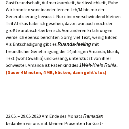
Gastfreundschaft, Aufmerksamkeit, Verlässlichkeit,
Ruhe
.
W
ir könnten voneinander lernen.
I
ch/
M
bin mir de
r
G
eneralisi
e
r
ung
bewusst.
N
ur einen verschwindend kleinen
Teil Afrika
s
habe
ich
gesehen,
davon
war
auch noch der
größte arabisch-berberisch
.
V
on
andere
n
Erfahrungen
werde ich ebenso
berichten
.
Sorry,
v
iel Text, wenig Bilder.
Als Entschädigung
gibt es
mit
Ruanda-feeling
freundlicher Genehmigung
der 14jährigen Amanda, Musik,
Text (wohl Swahili) und Gesang, unterstützt von ihrer
Schwester. Amanda ist Patenkind
des
1Welt-Kreis Ruhla.
(Dauer
4 Minuten, 4 MB, klicken, dann geht’s los)
22
.05. –
29
.05.2020
Am Ende des
Monats
Ramadan
bedanken wir uns
mit
kleine
n
Präsente
n
für Gast-