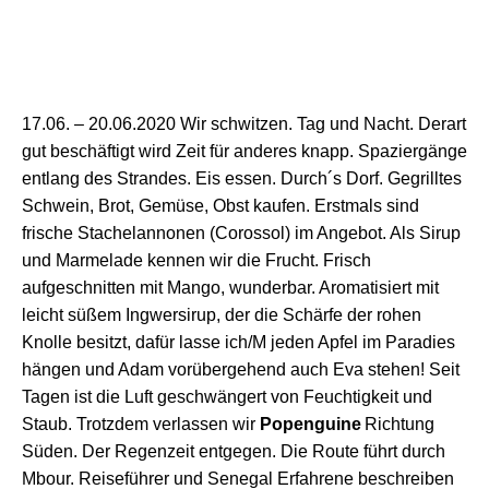
17.06. –
20
.06.2020
Wir schwitzen. Tag und Nacht. D
erart
gut beschäftigt wird Zeit für
a
nderes knapp.
Spazier
gänge
e
ntlang des Strandes.
Eis essen.
Durch´s Dorf. Gegrilltes
Schwein, Brot, Gemüse, Obst kaufen.
Erstmals sind
f
rische Stachelannonen (Corossol)
im Angebot.
Als Sirup
und Marmelade kennen wir
die Frucht
.
F
risch
aufgeschnitten mit Mango,
w
underbar. Aromatisiert mit
leicht
süßem Ingwersirup, der die Schärfe der rohen
Knolle besitzt,
dafür lasse ich/M jeden Apfel im Paradies
hängen
und Adam
vorübergehend auch Eva
stehen
! Seit
Tagen ist die Luft geschwängert von
F
euchtigkeit und
Staub.
T
rotz
dem
verlassen
w
ir
Popenguine
Richtung
Süden. Der Regenzeit entgegen. Die Route führt durch
Mbour. Reiseführer und Senegal
E
rfahrene
beschreiben