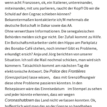
wenn acht Franzosen, ok, ein Italiener, untereinander,
miteinander, mit uns parlieren, raucht der Kopf! Ob
wir
die
Schuld auf den
Cognac
schieben könn
en
?
Bekanntermaßen
kontaktierte
ich/
M
mehrmals die
deutsche Botschaft in Dakar sowie das AA.
Ohne
verwertbare Info
rmationen
.
D
ie senegalesischen
Behörden
melden sich
g
ar nicht
. D
er
Zufall kommt zu Hilfe.
Ein Botschaft
sm
itarbeiter sieht den Hippo am Parkplatz
des Bonaba-Café
stehen, noch immer! Gibt es Probleme,
erkundigt
er
sich?
Anja und Jörg
berichten von unserer
Situation. Ich soll die Mail nochmal schicken, man wird sich
kümmern.
T
atsächlich
kommt
am nächsten Tag die
elektronische Antwort.
D
ie
Police des Frontières
(Grenzpolizei)
lass
e
wissen
, dass
mit
Grenzö
ffnung
wir
diese
ohne Probleme passieren könnten. In
d
en
Reisepässen wäre das Einreisedatum im Stempel zu sehen
und jeder könnte erkennen, dass
wir
wegen
das Land nicht verlassen konnten.
Ok,
Corona
shut
down
hoffen
tlich wird
man das an der Grenze
so handhab
en
.