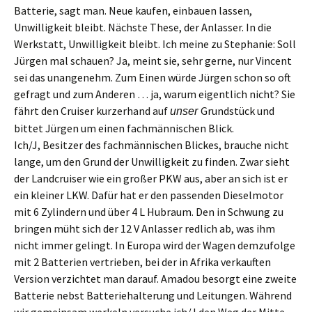
Batterie,
sagt
man.
N
eue kauf
en
, einbauen lassen,
Unwilligkeit bleibt.
N
ächste These,
d
er Anlasser.
I
n die
Werkstatt, Unwilligkeit bleibt. Ich meine zu Stephanie: Soll
Jürgen mal schauen? Ja, meint sie, sehr gerne,
n
u
r Vincent
sei das unangenehm. Zum Einen würde Jürgen schon so oft
gefragt und zum Anderen …
j
a, warum eigentlich nicht?
S
ie
fährt den Cruiser
k
urzerhand auf
Grundstück und
unser
bittet Jürgen um einen
fachmännischen
Blick.
Ich/J, Besitzer des fachmännischen Blickes, brauche
nicht
lange,
um
de
n
Grund der Unwilligkeit
zu finden
.
Zwar sieht
der Land
c
ruiser wie ein großer PKW aus, aber an sich ist er
ein kleiner LKW. Dafür hat er den passenden Diesel
motor
mit 6 Zylindern und über 4 L Hubraum. Den in Schwung zu
bringen müht sich der 12 V Anlasser redlich ab, was ihm
nicht immer gelingt. In Europa wird der Wagen demzufolge
mit
2
Batterien ver
trieben
, bei der in Afrika verkauften
Version verzichtet man darauf. Amadou besorgt eine zweite
Batterie nebst Batteriehalt
er
ung und Leitungen.
Während
wir
gemeinsam
werkeln versuche ich/J
den Weg der Mitte