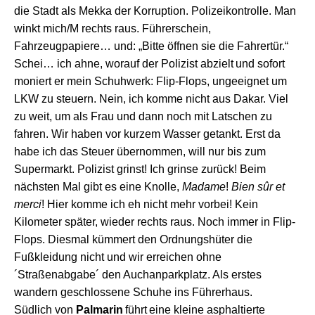
die Stadt
als Mekka der Korruption.
Polizeikontrolle. Man
winkt mi
ch/M
rechts raus
. Führerschein,
Fahrzeugpapiere… und: „
B
itte öffnen sie die Fahrertür.“
Sche
i
…
i
ch
ahne
, w
orauf
der Polizist
abzielt
und sofort
moniert er mein Schuhwerk: Flip-Flops,
ungeeignet um
LKW zu steuern
.
Nein, ich komme nicht aus Dakar. Viel
zu weit, um als Frau und dann noch mit
Latschen
zu
fahren.
W
ir haben vor
kurzem
Wasser getankt.
E
rst
da
h
abe ich das Steuer
ü
bernommen, will
n
ur
bis
zum
Supermarkt. Polizist grinst! Ich grinse zurück! Beim
nächsten Mal gibt es eine Knolle,
Madame
!
Bien sûr et
merci
! Hier komme ich eh nicht mehr vorbei! Kein
K
ilometer
später,
wieder rechts raus
.
N
och
i
mmer in Flip-
Flop
s
. D
iesmal
kümmert
d
e
n
Ordnungshüter
die
Fußkleidung
nicht
und wir erreichen
ohne
´
Straßenabgabe´
den Auchanparkplatz. Als erstes
wandern geschlossene Schuhe ins Führerhaus.
S
üdlich von
Palmarin
führt
eine kleine
asphaltierte