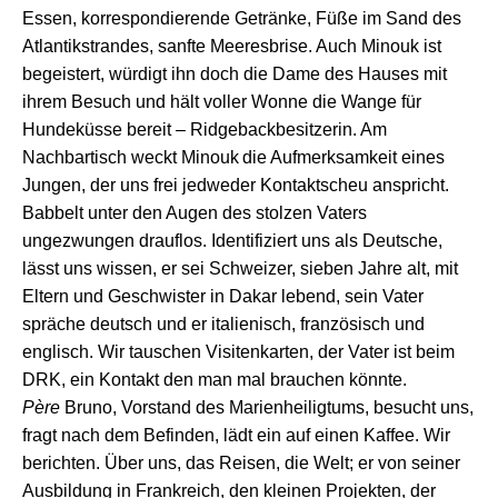
Essen, korrespondierende Getränke, Füße im Sand des
Atlantikstrandes, sanfte Meeresbrise. Auch Minouk ist
begeistert, würdigt ihn doch die Dame des Hauses mit
ihrem Besuch und hält voller Wonne die Wange für
Hundeküsse bereit – Ridgebackbesitzerin. A
m
Nachbartisch weckt Minouk
die
Aufmerksamkeit
eines
Jungen, der
uns
frei jedweder
Kontaktscheu
an
spricht.
Babbelt u
nter den Augen
d
es
stolzen
Vaters
ungezwungen drauflos.
I
dentifiziert uns als Deutsche,
lässt un
s
wissen,
er sei
Schweizer,
siebe
n
Jahre
alt
,
mit
Eltern und Geschwister in Dakar lebend, sein Vater
spräche
deutsch und er italienisch, französisch und
englisch.
Wir tauschen Visitenkarten, der Vater ist beim
DRK,
ein
Kontakt
den man
mal brauchen
könnte
.
Père
Bruno, Vorstand des
Marienh
eiligtums, besucht uns,
fragt nach dem Befinden, lädt ein auf einen Kaffee.
W
ir
berichten. Über uns, das Reisen, die Welt; er von
seiner
Ausbildung in Frankreich,
den kleinen Projekten, der