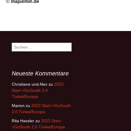
©
majuemin.de
Suchen
nach:
Neueste Kommentare
Christiane und Alex
zu
2023
Start->GoSouth 2.0
Türkei/Europa
Marion
zu
2023 Start->GoSouth
2.0 Türkei/Europa
Rita Hassler
zu
2023 Start-
>GoSouth 2.0 Türkei/Europa