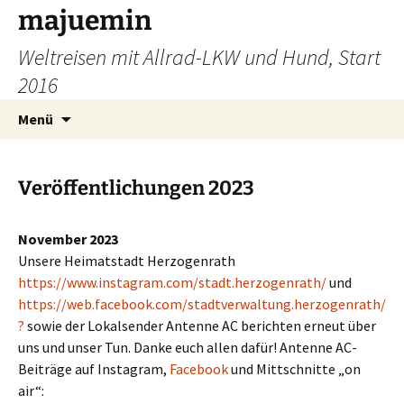
Zum
majuemin
Inhalt
Weltreisen mit Allrad-LKW und Hund, Start
springen
2016
Suchen
Menü
nach:
Veröffentlichungen 2023
November 2023
Unsere Heimatstadt Herzogenrath
https://www.instagram.com/stadt.herzogenrath/
und
https://web.facebook.com/stadtverwaltung.herzogenrath/
?
sowie der Lokalsender Antenne AC berichten erneut über
uns und unser Tun. Danke euch allen dafür! Antenne AC-
Beiträge auf Instagram,
Facebook
und Mittschnitte „on
air“: