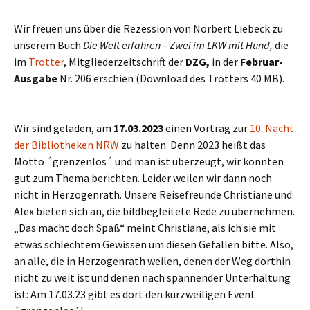
Wir freuen uns über die Rezession von Norbert Liebeck zu
unserem Buch
Die Welt erfahren – Zwei im LKW mit Hund,
die
im
Trotter
, Mitgliederzeitschrift der
DZG,
in der
Februar-
Ausgabe
Nr. 206 erschien (Download des Trotters 40 MB).
Wir sind geladen, am
17.03.2023
einen Vortrag zur
10. Nacht
der Bibliotheken NRW
zu halten. Denn 2023 heißt das
Motto ´grenzenlos´ und man ist überzeugt, wir könnten
gut zum Thema berichten. Leider weilen wir dann noch
nicht in Herzogenrath. Unsere Reisefreunde Christiane und
Alex bieten sich an, die bildbegleitete Rede zu übernehmen.
„Das macht doch Spaß“ meint Christiane, als ich sie mit
etwas schlechtem Gewissen um diesen Gefallen bitte. Also,
an alle, die in Herzogenrath weilen, denen der Weg dorthin
nicht zu weit ist und denen nach spannender Unterhaltung
ist: Am 17.03.23 gibt es dort den kurzweiligen Event