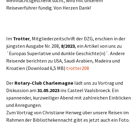
Weihnachtsgeschenk sucht, wird mit unserem
Reiseverführer fündig. Von Herzen Dank!
Im
Trotter
, Mitgliederzeitschrift der DZG, erschien in der
jüngsten Ausgabe Nr. 208,
8/2023
, ein Artikel von uns zu
´Europas Superlative und dunkle Geschichte(n)´. Andere
Reisende berichten zu USA, Saudi Arabien, Madeira und
Kroatien (Download 6,5 MB)
trotter208
Der
Rotary-Club Charlemagne
lädt uns zu Vortrag und
Diskussion am
31.05.2023
ins Casteel Vaalsbroeck. Ein
spannender, kurzweiliger Abend mit zahlreichen Einblicken
und Anregungen.
Zum Vortrag von Christiane Herweg über unsere Reisen im
Rahmen der Bibliothekennacht gibt es jetzt auch ein Foto.