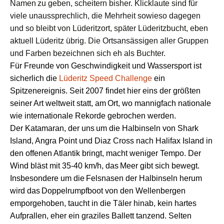
Namen
zu geben,
scheitern
bisher
. Klicklaute
sind für
viele
unaussprechlich, die Mehrheit
sowieso
dagegen
und
so bl
ei
b
t
von Lüderitzort, später Lüderitzbucht, eben
aktuell
Lüderitz übrig. Die Ortsansässigen
aller Gruppen
und
Farben
bezeichnen sich
eh
als
Buchter.
Für Freunde von Geschwindigkeit und Wassersport ist
sicherlich die
Lüderitz Speed Challenge
ein
Spitzenereignis.
S
eit 2007
f
indet
hier
eins der größten
seiner Art weltweit
statt, am
Ort,
wo
mannigfach nationale
wie internationale Rekorde gebrochen werden.
D
er Katamaran, der uns
um die Halbinseln
von Shark
Island, Angra Point und Diaz Cross
nach
Halifax I
sland
i
n
den
offenen Atlantik
bringt, macht weniger Tempo. Der
Wind bläst mit 35-40 km/h, d
as
Meer
gibt sich
bewegt
.
Insbesondere
um die
Felsnasen
der Halbinseln
herum
wird
d
as
Doppelrumpfboot
von den
Wellenb
ergen
emporgehoben,
taucht
in die Täler hinab, k
ein hartes
Aufprallen, eher ein graziles Ballett tanz
end
.
S
elten