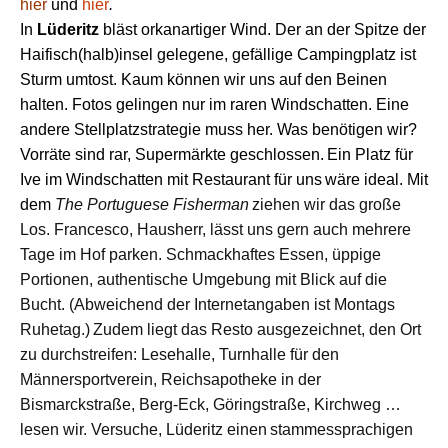
hier
und
hier
.
In
Lüderitz
bläst orkanartiger
Wind.
D
er an der Spitze der
Haifisch(halb)insel
gelegene,
gefällige
Campingplatz
ist
Sturm umtost
.
Kaum
können
wir
uns auf den
Bein
en
halten. Fotos
gelingen nur im raren Windschatten
. Eine
andere Stellplatzstrategie muss her.
W
as benötigen wir?
Vorräte
sind
rar,
Supermärkte
geschlossen
.
Ein
Platz für
Ive im Windschatten
mit
Restaurant
für uns
wäre ideal
. Mit
dem
The Portuguese Fisherman
ziehen wir das große
Los. Francesco, Hausherr, lässt uns gern
a
uch mehrere
Tage im Hof parken.
Schmackhaftes
Essen,
üppige
Portionen, authentische Umgebung mit Blick auf die
Bucht.
(Abweichend der Internetangaben ist Montags
Ruhetag.)
Zudem
liegt das Resto
a
usge
zeichnet,
den Ort
zu durchstreifen: Lesehalle, Turnhalle für den
Männersportverein, Reichsapotheke
in der
Bismar
c
kstraße
,
Berg-Eck,
Göringstraße, Kirchweg …
lesen wir. Versuche, Lüderitz eine
n
s
tammesspra
chigen