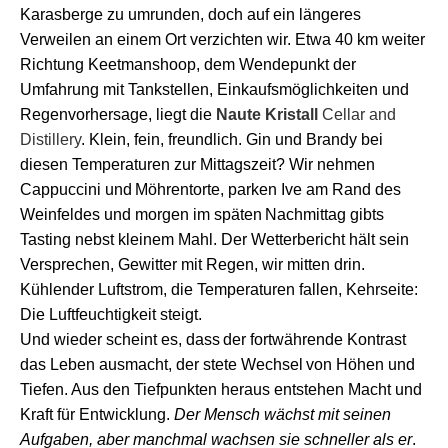
Karasberge zu um
rund
en, doch
auf
ein längeres
Verweilen a
n einem
Ort
verzichten wir
. Etwa 40 km weiter
Richtung Keetmanshoop,
dem
Wendepunkt der
Umfahrung mit Tankstellen, Einkaufsmöglichkeiten
und
Regenvorhersage
,
liegt
die
Naute Kristall
Cellar and
Distillery
.
Klein, fein, freundlich. Gin und Brandy bei
diesen Temperaturen zur Mittagszeit? Wir nehmen
Cappuccini
und
Möhrentorte
, parken Ive am Rand des
Weinfeldes und morgen
im späten
N
achmittag gibts
Tasting
nebst
kleine
m
Mahl.
Der Wetterbericht hält sein
Versprechen,
Gewitter
mit
Regen,
wir mitten drin
.
Kühlender Luftstrom, d
ie Temperaturen fallen,
Kehrseite:
D
ie
Luftfeuchtigkeit
steigt
.
Und wieder scheint es,
dass
der fortwährende Kontrast
das
Leben ausmacht,
der stete Wechsel
vo
n Höhen und
Tiefen.
Aus
den Tief
punkt
en
heraus
entsteh
en
Macht und
Kraft für
E
ntwicklung.
Der Mensch wächst mit seinen
Aufgaben, aber manchmal wachsen sie schneller als er
.