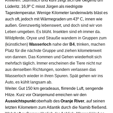
Rivieren.
S
türmisch
und kühl
zeigt sich die
Gegend um
Lüderitz.
16,9º C
m
isst Jürgen
als
niedrigste
Tagestemperatur. Wenige Kilometer
landeinwärts bläst es
auch oft,
jedoch
mit
Wärmegraden
um
4
3
º C, innen wie
außen.
G
renzwertig lebenswert,
u
nd doch sind wir von
Leben umgeben.
Es blüht. Insekten sind
eh
immer
da.
Wildpferde, Oryxe und Strauße wandern in Gruppen zum
(künstlichen)
Wasserloch
nahe
der
B4
, trinken, machen
Platz für die nächste Gruppe
und
ziehen kilometerweit
von dannen. Das
Kommen und Gehen
wiederholt sich
mehrfach täglich.
Immer
erschein
en die Tiere nicht nur
aus denselben Richtungen, sondern
v
erlassen d
a
s
Wasserloch
wieder
in
ihren
Spuren.
S
pät gehen wir ins
Auto,
e
s
kühlt
langsam
ab.
W
e
it
er.
Gut
150 km
g
eradeaus, flirrende Luft, sengende
Hitze.
K
urz vor Oranjemund erreichen wir
d
en
Aussichtspunkt
oberhalb des
Oranje River
,
auf seinen
letzten Kilometern zum Atlantik
durch die Namib fließ
end
.