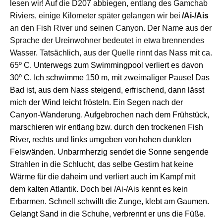
lesen wir!
A
uf die D207 ab
biegen,
entlang des Gamchab
Riviers
,
e
inige
Kilometer später gelangen
wir bei
/Ai-/Ais
an den Fish River und seinen Canyon.
Der Name aus der
Sprache der Ureinwohner bedeutet
in
etwa
brennendes
Wasser. Tat
sächlich
, aus der Quelle rinnt das Nass mit
ca.
65
º C.
Unterwegs zum
Swimmingp
ool verliert es
davon
30
º C
. Ich schwimme 150 m, mit zweimaliger Pause!
Das
Bad
ist,
a
us dem Nass
steigend, erfrischend
,
dann
lässt
mich
der Wind leicht frösteln. Ein Segen nach
d
er
Canyon-Wanderung. Aufgebrochen nach dem Frühstück,
marschieren wir entlang bzw. durch den
trockenen
F
ish
River, r
echts und links
umgeben von
hohen
dunkle
n
Felswände
n
. Unbarmherzig sendet die Sonne sengende
Strahlen in die Schlucht,
d
as selbe Gestirn hat keine
Wärme für die daheim und verliert auch im Kampf mit
dem
kalten
Atlantik. Doch bei
/Ai-/Ais
kennt e
s
kein
Erbarmen.
Schnell schwillt die Zunge, klebt am Gaumen.
Gelangt
Sand in die Schuhe, verbrennt er
uns die
Füße.