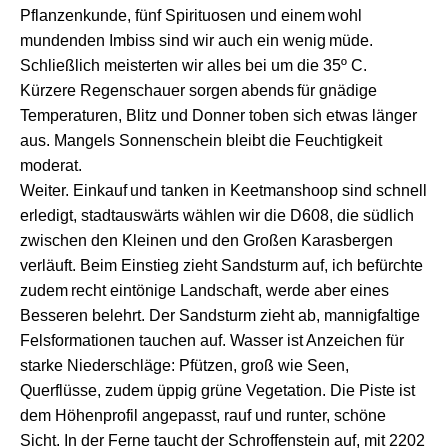
Pflanzenkunde
,
f
ünf Spirituosen
und
ein
em
wohl
mundenden
Imbiss
sind wir auch
ein wenig
müde.
Schließlich meister
t
en wir alles bei um die 35
º C
.
Kü
r
zere
Regenschauer
sorg
en
abends
für gnädige
Temperaturen,
Blitz und Donner toben sich etwas länger
aus.
M
angels Sonnenschein bleibt die Feuchtigkeit
moderat
.
Weiter. Einkauf
und tanken
in Keetmanshoop
sind schnell
erledigt, stadtauswärts
wählen wir die D608, die süd
lich
zwischen de
n
Kleinen und de
n
Großen Karasb
er
ge
n
verläuft.
B
eim Einstieg
zieht Sandsturm auf, ich
befürchte
zu
dem
recht eintönige Landschaft, werde aber eines
Besseren belehrt.
Der Sandsturm zieht ab, m
annigfaltige
Felsformationen
tauchen auf.
Wasser
ist Anzeichen für
starke
Niederschläge:
Pfützen, groß wie Seen,
Querflüsse, zudem
üppig
grüne Vegetation.
D
ie Piste ist
dem Höhenprofil angepasst, rauf und runter, schöne
Sicht
. In der Ferne taucht der Schroffenstein auf, mit
2202