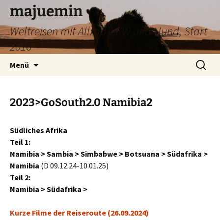
Zum
majuemin
Inhalt
Weltreisen mit Allrad-LKW und Hund, Start
springen
2016
Suchen
Menü
nach:
2023>GoSouth2.0 Namibia2
Südliches Afrika
Teil 1:
Namibia > Sambia > Simbabwe > Botsuana > Südafrika >
Namibia
(D 09.12.24-10.01.25)
Teil 2:
Namibia > Südafrika >
Kurze Filme der Reiseroute (26.09.2024)