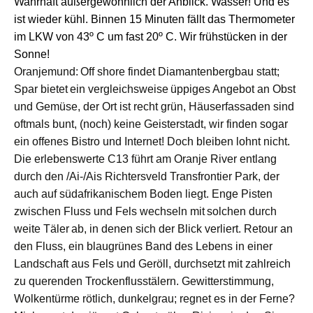
W
ahrhaft
außergewöhnlich
d
er Anblick.
Wasser!
Und es
ist wieder kü
hl
. Binnen 15 Minuten fällt das Thermometer
im LKW von 43
º C
um fast 20
º C
.
W
ir frühstücken in der
Sonne!
Oranjemund:
O
ff shore
findet
Diamanten
bergbau statt;
Spar
bietet
ein
vergleichsweise
üppige
s
Angebot an Obst
und Gemüse,
der
Ort
ist
recht grün,
Häuserf
assaden
sind
oftmals
bunt
, (noch) keine Geisterstadt, wir finden sogar
ein offenes Bistro und Internet!
Doch b
leiben lohnt nicht.
Die
erlebenswerte
C13 führt am Oranje River entlang
durch den /Ai-/Ais Richtersveld Transfrontier Park, der
auch auf südafrikanischem Boden liegt.
E
nge
Pisten
zwischen Fluss und Fels
wechseln mit
solchen durch
weite Täler
ab
, in denen sich der Blick verliert.
Retour an
den
Fluss, ein blaugrünes Band des Lebens in einer
Landschaft aus Fels und Geröll,
durchsetzt mit zahlreich
zu queren
den
Trockenflusstälern.
Gewitter
stimmung
,
Wolkentürme
r
ötlich,
dunkel
grau; regne
t es
in der Ferne?