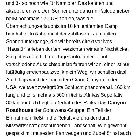
und 3x so hoch wie für Namibier. Das kennen und
akzeptieren wir. Den Sonnenuntergang im Park genießen
heißt nochmals 52 EUR zahlen,
w
as die
Übernachtungserlaubnis im 10 km entfernten Camp
beinhaltet. In Anbetracht der
zahllosen
traumhaften
Sonnenuntergänge, die wir bereits
direkt vor Ives
`Haustür`
erleben durften, verzichten wir aufs Nachtticket.
S
o gibt es natürlich nur Tagesaufnahmen.
Fünf
verschiedene Aussichtspunkte
fahren wir an, einer ist nur
fußläufig erreichbar, zwei km ein Weg, wir schaffen das!
A
uch
tags
wirkt die, nach dem Grand Canyon
in den
USA,
weltweit zweitgrößte Schlucht phänomenal.
160 km
lang und teils mehr als 500 m tief ist Afrikas Superlativ.
30 km
nördlich
liegt, außerhalb des Parks, das
Canyon
Roadhouse
der Gondwana-Gruppe. Ein Teil der
Einnahmen fließt in die Rekultivierung der durch
Misswirtschaft geschundenen Landschaft.
Wie gewohnt
gespickt mit musealen Fahrzeugen und Zubehör hat auch