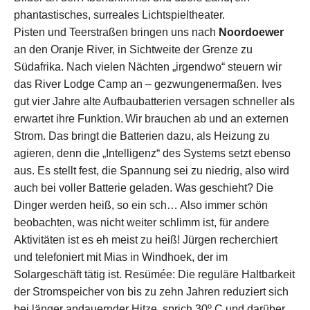
phantastische
s, surrea
l
es
Lichtspiel
theater
.
Pisten und Teerstraßen bringen uns nach
Noordoewer
an den Oranje River,
in Sichtweite der
Grenze zu
Südafrika. Nach vielen Nächten „irgendwo“ steuern wir
das River Lodge Camp an – gezwungenermaßen.
Ives
gut vier Jahre alte Aufbaubatterien
versagen
schneller als
erwartet
ihre Funktion.
W
ir brauchen
ab und an
externen
Strom.
Das bringt die Batterien dazu, als Heizung zu
agieren, denn die „Intelligenz“ des Systems setzt ebenso
aus. Es stellt fest, die Spannung sei zu niedrig, also wird
auch bei voller Batterie geladen. Was geschieht? Die
Dinger werden heiß, so ein sch… Also immer schön
beobachten, was nicht
weiter
schlimm ist, für andere
Aktivitäten ist es eh meist zu heiß!
Jürgen recherchiert
und telefoniert mit Mias
in Windhoek
,
der
im
Solargeschäft tätig
ist
. Resümée: Die reguläre Haltbarkeit
der Stromspeicher
von bis zu zehn Jahren reduziert sich
bei
länger andauernder
Hitze, sprich 30º C und
d
a
rüber,