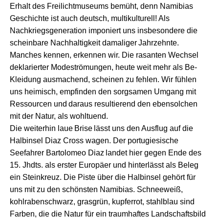
Erhalt des Freilichtmuseums bemüht,
denn Namibias
Geschichte ist auch deutsch, multikulturell!
A
ls
Nachkriegsgeneration
imponiert
uns
insbeson
d
ere die
scheinbare
N
achhaltigkeit damalige
r
Jahrzehnte
.
Manches kennen, erkennen wir. D
ie
ras
ant
e
n
Wechsel
deklariert
er
Mode
strömungen
,
heute
weit mehr als Be-
Kleidung ausmach
end
, scheinen zu fehlen. Wir fühlen
uns heimisch,
e
mpfinden
den
sorgsamen
Umgang mit
Ressourcen
und
daraus resultierend
den
ebensolchen
mit der Natur,
als wohltuend
.
Die w
eiterhin
lau
e
Brise
lässt uns den
Ausflug auf die
Halbinsel Diaz Cross wagen. Der portugiesische
Seefahrer
Bartolomeo Diaz
landet hier gegen Ende des
15. Jhdts. als erster Europäer
und
hinterlässt
a
ls Beleg
ein
Steink
reuz. Die Piste ü
ber
die Halbinsel gehört
für
uns
mit zu den schönsten Namibias.
Schneeweiß,
kohlrabenschwarz, grasgrün, kupferrot, stahlblau sind
Farben, die die Natur für ein traumhaftes Landschaftsbild