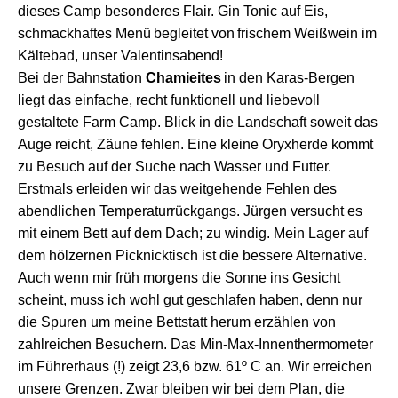
dieses Camp besonderes Flair.
Gin Tonic
auf Eis
,
schmackhaftes
Menü
begleitet von
frisch
em Weißwein
im
Kältebad
, unser Valentinsabend!
B
ei der Bahnstation
Chamieites
i
n den Karas-Bergen
liegt das einfache, recht funktionell und liebevoll
gestaltete Farm Camp. Blick in die Landschaft soweit das
Auge reicht, Zäune fehlen.
Eine kleine Oryxherde kommt
zu Besuch auf der Suche nach Wasser und Futter.
Erstmals erleiden wir
das
weitgehende
Fehlen des
abendlichen Temperaturrückgangs. Jürgen versucht es
mit
einem
Bett auf dem Dach; zu windig.
M
ein
Lager
auf
dem hölzernen Picknicktisch
ist d
ie bessere Alternative.
A
uch wenn mir früh morgens die Sonne ins Gesicht
scheint,
muss
ich
wohl
gut geschlafen
haben
, denn
nur
die Spuren um meine Bettstatt herum erzählen von
zahlreichen Besuchern. Das Min-Max-
Innenth
ermometer
im Führerhaus (!) zeigt 23,6 bzw. 61
º C
an. Wir
erreichen
unsere Grenzen. Zwar bleiben wir bei
de
m Plan, die