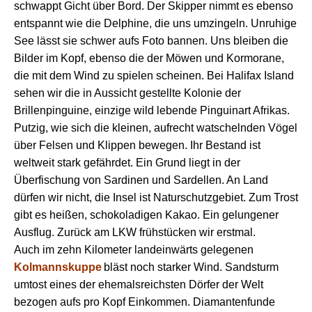
schwappt Gicht ü
ber Bord.
Der Skipper nimmt es
eben
so
entspannt wie die Delphine, die uns umzingeln.
U
nruhige
See lässt sie
schwer
aufs Foto bannen.
Uns
bleiben die
Bilder im Kopf,
ebenso
die
der
Möwen
und
Kormorane
,
die mit dem Wind zu spielen scheinen
.
B
ei Halifax Island
sehen wir
die in Aussicht gestellte
Kolonie der
Brillenpinguine, einzige
wild
lebende Pinguinart Afrika
s
.
Putzig, wie sich die kleinen, aufrecht watschelnden Vögel
über Felsen und Klippen bewegen. Ihr Bestand ist
weltweit stark gefährdet.
Ein
Grund
liegt in der
Ü
berfischung von Sardinen und Sardellen.
An Land
dürfen wir nicht,
die Insel ist
Naturschutzgeb
iet
. Zum Trost
gibt es heißen, schokoladigen Kakao.
Ein gelungener
Ausflug. Zurück am LKW
frühstücken wir
erstmal.
Auch i
m zehn Kilometer landeinwärts gelegenen
Kolmannskuppe
bläst
noch
starker Wind. Sandsturm
umtost
eines der
ehemals
reichsten Dörfer
der
Welt
bezogen aufs pro Kopf Einkommen
. Diamantenfunde