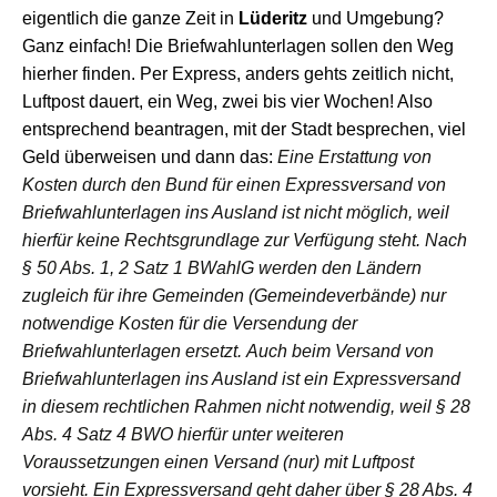
eigentlich die ganze Zeit in
Lüderitz
und Umgebung?
Ganz einfach! Die Briefwahl
u
nterlagen sollen den Weg
hierher finden. Per Express, anders gehts zeitlich nicht,
Luftpost dauert, ein Weg, zwei bis vier Wochen!
Al
so
entsprechend
beantrag
en
, mit der Stadt bespr
e
chen, viel
Geld überwe
i
sen und dann das:
Eine Erstattung von
Kosten durch den Bund für einen Expressversand von
Briefwahlunterlagen ins Ausland ist nicht möglich, weil
hierfür keine Rechtsgrundlage zur Verfügung steht. Nach
§ 50 Abs. 1, 2 Satz 1 BWahlG werden den Ländern
zugleich für ihre Gemeinden (Gemeindeverbände) nur
notwendige Kosten für die Versendung der
Briefwahlunterlagen ersetzt. Auch beim Versand von
Briefwahlunterlagen ins Ausland ist ein Expressversand
in diesem rechtlichen Rahmen nicht notwendig, weil § 28
Abs. 4 Satz 4 BWO hierfür unter weiteren
Voraussetzungen einen Versand (nur) mit Luftpost
vorsieht. Ein Expressversand geht daher über § 28 Abs. 4