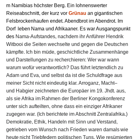
m
Namibias höchster Berg. Ein lohnenswerter
Reiseabschnitt, der kurz vor
Grünau
an gigantischen
Fels
brocken
haufen endet. Abend
brot im Abendrot
.
Im
Dorf
leben
Nama und Afrikaaner.
E
s
war Ausgangspunkt
des
Nama-Aufstandes, nachdem ihr Anführer Hendrik
Witbooi die Seiten wechselte und gegen die Deutschen
kämpfte.
Ich b
in müde
,
geschichtliche Zusammenhänge
und Darstellungen zu recherchieren:
Wer war wann
warum
wofür
verantwortlich
? Das führt
letztendlich
zu
Adam und Eva,
und
selbst da ist die Schuldfrage aus
meiner Sicht nicht eindeutig
klar.
Arroganz, Macht
–
und
Habgier
zeichneten die Europäer im 19. Jhdt.
aus
,
als sie Afrika
i
m
Rahmen
der
Berliner Kongokonferenz
unter sich aufteilten, ohne dass ein einziger Afrikaner
zugegen
war.
(
Ich
berichtete
im Abschnitt Zentralafrika
.
)
Demokratie,
Ethik
,
Handeln mit Sinn und Verstand,
getrieben vo
m Wunsch nach Frieden
waren
damal
s
wie
heute
nicht Triebfedern politischen Tuns
. Wie resümierte
n