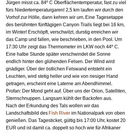
Jürgen misst
ca.
8
4
º C
Oberflächentemperatur,
fast zu viel
für
s
Niedertemperaturgaren!
2,5 km laufen wir
durch den
Vorhof zur Hölle
, dann
kehren
wir
um.
Eine Tagesetappe
de
s
berühmten fünftägigen Canyon
Trails
liegt bei 16 km,
im Winter!
Erschöpft,
ver
schwi
tzt, durstig
erreichen wir
das Camp
und
fallen,
wie
beschrieben,
in den Pool. Um
17:30 Uhr zeigt das Thermometer im LKW noch 44
º C.
Eine halbe Stunde später verschwindet die Sonne
endlich
hinter den glühend
en
Felsen. Der Wind wird
gnädiger.
Ü
ber der ö
stlichen
Felswand
entsteht
e
in
Leuchten,
wird
stetig
heller
und wie von riesiger Hand
getragen, erscheint eine Laterne am Abendhimmel.
Profan
:
Der Mond geht auf. Ü
ber uns d
er Orion, Satelliten,
Sternschnuppe
n
.
Langsam
kühlt
d
er Backofen aus.
Nach der
Erkundung des
T
als wollen wir das
Landschaftsbild
des
Fish
River
im
Nationalpark
von oben
genießen.
Das Tagesticket,
gü
ltig
bis 17:00 Uhr,
kostet 20
EUR
und
ist
da
mit ca.
doppelt
so hoch wie für Afrikaner