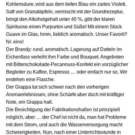
Kohlensäure,
wird aus
dem
tief
en B
lau
ein zartes
Violett
.
Saft von Granatäpfeln, vermischt mit de
r
Grundrezept
ur,
bringt
den Alkoholgehalt
unter 40 %,
gibt der klaren
Spirituose einen Purpurton
und Süße! Mit einem Stück
Guave im Glas,
hmm,
lieblich aromatisch. Unser Favorit?
Nr. eins!
D
er Brandy:
r
und
, aromatisch.
Lagerung
auf Datteln
im
Eichenfass verleiht ihm Farbe und Bouquet.
Angeboten
mit Bitterschokolade-Pecannuss-Konfekt ein
vorzüglicher
Begleiter zu Kaffee, Espresso … oder einfach nur so. Wir
erstehen eine Flasche.
Der Grappa
tut sich schwer
n
ach den
vorherigen
Aromaerlebnissen,
ohne Schärfe
aber doch
mit
kräftige
r
Note, ein Grappa halt
.
Die
Besichtigung der Fabrikationshallen ist
p
rinzip
iell
möglich, aber … d
er Chef ist nicht da,
man ha
t
Probleme
mit dem Strom,
und auch die Wasserversorgung macht
Schwierigkeiten. Nun, nach
einer Unterrichtsstunde in