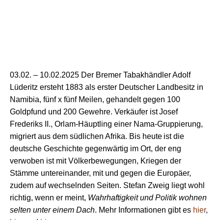
03.02. –
10
.02.2025
D
er
Bremer Tabakhändler Adolf
Lüderitz
erst
eht
1883 als
erster
D
eutscher Landbesitz in
Namibia,
fünf
x
fünf
Meilen,
gehandelt gegen 100
Goldpfund und 200 Gewehre. Verkäufer
ist
Josef
Frederiks II.,
Orlam-Häuptling einer Nama-Gruppierung,
migriert
aus dem südlichen Afrika.
Bis h
eute
ist d
ie
deutsche Geschichte gegenwärtig im Ort, der eng
verwoben ist mit
Völker
bewegungen,
Kriegen der
Stämme untereinander, mit
und gegen
d
ie
Europäer,
zudem auf wechselnden Seiten. Stefan Zweig
liegt wohl
richtig, wenn er meint,
Wahrhaftigkeit und Politik wohnen
selten unter einem Dach
. M
ehr Informationen
gibt es
hier
,