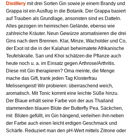
Distillery
mit d
rei Sorten Gin
sowie
je
ein
em
Brandy und
Grappa
ist
ein Ausflug in die
Botanik
.
D
er
Grappa
basiert
auf Traube
n
als Grundlage,
ansonsten
sind
es
Datteln.
A
lles
gezogen i
m heimischen Gelände, ebenso wie
zahlreiche
Kräuter.
Neun
Gewürze aromatisieren
die
drei
Gins nach dem Brennen.
K
lar, Minze, Wacholder und Co,
der
E
xot ist die in der Kalahari beheimatete
Afrikanische
Teufelskralle. San und Khoi
schätz
en
die Pflanze
auch
heute
noch
u. a.
im Einsatz gegen
Arthrose/Arthritis.
Diese mit Gin therapieren?
Oma meinte, die Menge
mache das Gift, trank jeden Tag Klosterfrau
Melissengeist!
Wir
probieren:
ü
berraschend
weich,
aromatisch.
M
it Tonic kommt
e
ine leichte Süße hinzu.
Der
B
laue erhält seine Farbe von der aus Thailand
stammenden
blauen Blüte der
Butterfly Pea
.
Säckchen,
mit Blüten gefüllt,
im
Gin hängen
d,
verleihen ihm
neben
der
Farbe auch einen leicht erdigen Geschmack
und
Schärfe
. Reduziert man den p
H
-Wert
mit
tels
Zitrone
oder