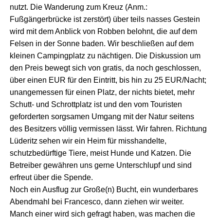
nutzt. Die Wanderung zum Kreuz
(Anm.:
Fußgängerbrücke ist zerstört)
ü
ber teils nasses Gestein
wird mit dem Anblick von Robben belohnt, die auf dem
Felsen in der Sonne baden.
W
ir beschließen auf dem
kleinen Campingplatz zu nächtigen. Die Diskussion um
den Preis bewegt sich von gratis, da noch geschlossen,
über einen EUR für den Eintritt,
bis
hin zu 25 EUR/Nacht;
u
nangemessen
f
ür einen Platz, der nichts bietet, mehr
Schutt- und Schrottplatz ist und den vom Touristen
geforderten sorgsamen Umgang mit der Natur
seitens
des Besitzers
völlig vermissen lässt.
Wir fahren.
Richtung
Lüderitz
sehen
wir
ein Heim für misshandelte,
schutz
bedürftige
Tiere,
meist Hunde und Katzen
.
Die
Betreiber gewähren
uns
gerne
Unterschlupf und sind
erfreut über
die
Spende.
Noch ein Ausflug zur Große(n) Bucht, ein
wunderbares
Abendmahl bei Francesco, dann ziehen wir weiter.
Manch einer wird sich gefragt haben, was machen die