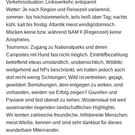
Verkehrssituation: Linksverkehr, entspannt
Wetter:
Je nach Region
und Reisezeit
variierend,
sommer- bis hochsommerlich,
teils
heiß
über Tag; nachts
kühl,
kalt bis frostig
.
Atlantik meist windig/stürmisch.
Mücken keine
bzw. während NAM II
(Regenzeit)
keine
Anopheles
.
Tourismus:
Z
ugang
zu
Nationalparks
und
der
e
n
Campsites mit Hund
fast
nicht
möglich.
Eintritt/
Bezahlung
betreffend
etwas
umständlich,
unübersichtlich
.
Wildlife:
weitgehend
auf N
Ps
beschränkt,
w
ir hatten
jedoch
auch
dort recht
wenig Sichtungen;
Wild ist
vertrieben, gejagt,
gewildert
.
Bemühungen, dem entgegen zu wirken, sind
vorhanden, werden sie Erfolg zeigen?
Gazellen und
Paviane sind fast überall zu sehen.
Wüstenstaat mit weit
auseinander liegenden landschaftlichen Highlights
.
Wir lernten zahlreiche freundliche, hilfsbereite Menschen,
meist Weiße, kennen und sind sehr dankbar für dieses
wunderbare Miteinander.