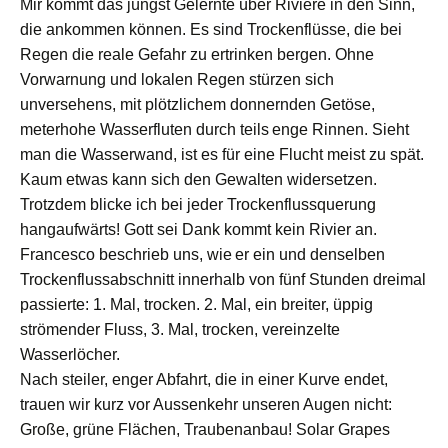
Mir kommt
das
jüngst Gelernte
über Riviere
in den Sinn
,
die ankommen können.
Es
sind Trockenflü
sse
, die bei
Regen die
reale
Gefahr zu ertrinken
bergen
. Ohne
Vorwarnung und lokalen Regen stürzen sich
unversehens
,
mit plötzlichem
donnernde
n
Getöse,
meterhohe Wasserfluten durch
teils
enge Rinnen. Sieht
man
die Wasserwand,
ist es
für eine Flucht meist
zu spät.
Kaum etwas kann sich
d
en Gewalten widersetzen.
Trotzdem blicke ich bei jeder Trockenflussquerung
hangaufwärts! Gott sei Dank
kommt
kein Rivier an.
Francesco
beschrieb uns, wie
er
ein und denselben
Trockenf
lussabschnitt innerhalb von fünf Stunden dreimal
passierte: 1. Mal, trocken. 2. Mal, ein breite
r
, üppig
strömend
e
r
Fluss, 3. Mal, trocken,
vereinzelte
Wasserlöcher.
N
ach steile
r,
enger
Abfahrt, die in einer Kurve endet,
trauen wir
k
urz vor Aussenkehr unseren Augen nicht:
Große, grüne Flächen,
Traubenanbau!
Solar Grapes