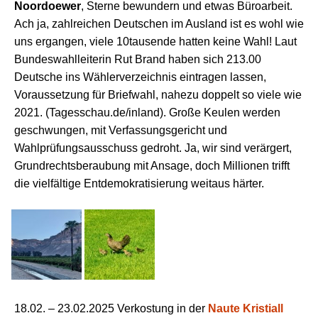
Noordoewer
, Sterne bewundern und etwas Büroarbeit.
Ach ja,
zahlreich
en Deutschen im Ausland ist
es
wohl wie
uns e
r
gangen, viele 10tausende hatten keine Wahl! Laut
Bundeswahlleiterin Rut Brand haben sich 213.00
Deutsche ins Wählerverzeichnis eintragen lassen,
Voraussetzung für Briefwahl, nahezu doppelt so viele wie
2021. (Tage
s
schau.de/inland).
Große Keulen werden
geschwungen, mit Verfassungsgericht und
Wahlprüfungsausschuss gedroht. Ja, wir sind verärgert,
Grundrechtsberaubung mit Ansage,
doch
Millionen tr
ifft
die
vielfältige
Entdemokratisierung weitaus härter.
18.02. –
23
.02.2025 Verkostung in der
Naute Kristiall