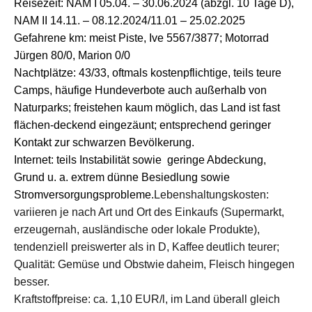
Reisezeit: NAM I 05.04. – 30.06.2024 (abzgl. 10 Tage D),
NAM II
14.11. –
08.12.2024/
11.01 –
25.02
.2025
G
efahren
e
k
m: meist Piste,
Ive
5567/
3877
;
Motorrad
Jürgen
80/
0
, Marion
0
/0
Nachtp
lätze:
43/
33
,
oftmals
kostenpflichtig
e,
teils teure
Camps,
häufige Hundeverbote auch außerhalb von
N
aturparks
;
frei
stehen
kaum möglich,
das Land ist fast
flächen-deckend eingezäunt
;
entsprechend geringer
Kontakt zur schwarzen Bevölkerung.
Internet: teils Instabilität
sowie
geringe Abdeckung,
Grund u. a. extrem dünne Besiedlung
sowie
Stromversorgungsprobleme.
Lebenshaltungskosten:
variieren je nach Art und Ort des Einkaufs (Supermarkt
,
erzeugernah,
ausländische oder lokale Produkte
),
tendenziell
preiswerter als in D,
Kaffee
deutlich teurer
;
Q
ualität:
Gemüse und Obst
wie
daheim
,
Fleisch
hingegen
bes
ser.
Kraftstoffpreise: ca.
1,10
EUR/
l,
im Land überall gleich