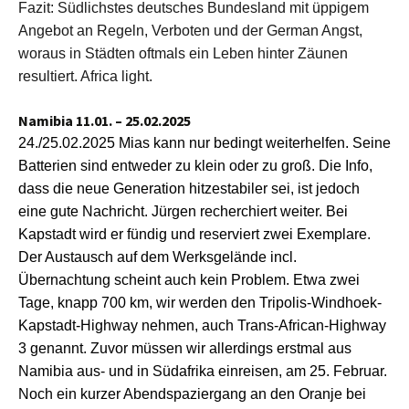
Fazit: Südlichstes deutsches Bundesland mit üppigem
Angebot an Regeln, Verboten und der German Angst,
woraus in Städten oftmals ein Leben hinter Zäunen
resultiert. Africa light.
Namibia 11.01. – 25.02.2025
24./
25.02.
2025
Mias kann nur bedingt weiterhelfen. Seine
Batterien sind entweder zu klein oder zu groß. Die Info,
dass die neue Generation hitzestabiler sei, ist jedoch
eine gute Nachricht. Jürgen recherchiert weiter. Bei
Kapstadt wird er fündig und reserviert zwei Exemplare.
Der Austausch auf dem Werksgelände incl.
Übernachtung
scheint
auch kein Problem.
Etwa zwei
Tage, knapp 700 km, w
ir
werden
den Tripolis-Windhoek-
Kapstadt-Highway nehmen, auch Trans-African-Highway
3 genannt.
Zuvor müssen wir
allerdings
erstmal aus
Namibia aus- und in Südafrika einreisen, am 25. Februar.
Noch ein kurzer Abendspaziergang an den Oranje bei