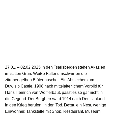
27.01. –
0
2
.
02
.2025
In den
Tsarisberge
n
stehen Akazien
im satten Grün.
W
eiße Falter umschwirren
die
zitronengelben Blütenpuschel. E
in
Abstecher zum
Duwisib Castle. 1908
n
ach mittelalterlichem Vorbild für
Hans Heinrich von Wolf
erbaut
,
passt es
so gar nicht in
die Gegend. Der
Burgherr
w
a
rd 1914 nach Deutschland
in den Krieg
b
erufen,
in
den Tod.
Betta
,
e
in Nest, wenige
Einwohner, Tankstelle mit Shop, Restaurant, Museum