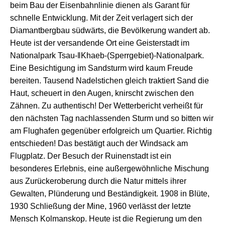
b
eim
Bau der Eisenbahnlinie
dienen als Garant für
schnelle Entwicklung
. Mit der Zeit verlagert sich der
Diamantbergbau
s
üd
wärts
, die Bevölkerung wandert ab.
Heute ist
der versande
nde
Ort eine Geisterstadt im
Nationalpark Tsau-ǁKhaeb-(Sperrgebiet)-Nationalpark.
Ein
e Besichtigung
im Sandsturm wird kaum Freude
bereiten.
Tausend Nadelstichen gleich traktiert Sand die
Haut, scheuert in den Augen, knirscht zwischen den
Zähnen. Zu authentisch!
Der Wetterbericht verheißt für
d
en
nächsten Tag
nachlassenden
Sturm
und so bitten wir
am Flughafen gegenüber erfolgreich um
Quartier
.
Richtig
entschieden
! D
as bestätigt auch der Windsack am
Flugplatz.
D
er
Besuch der Ruinenstadt
ist
ein
besonderes Erlebnis, eine außergewöhnliche Mischung
aus
Zurückeroberung durch die Natur mittels
ihrer
Gewalten,
Plünderung
und Beständigkeit.
1908 in Blüte,
1930 Schließung der Mine, 1960 verlässt der letzte
Mensch
Kolmanskop
. Heute ist die Regierung um den