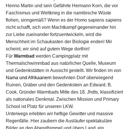
Henno Martin und sein
Gefährte
Hermann Korn, die vor
Faschismus und Weltkrieg in die namibische Wüste
flohen, sinngemäß? Wenn es der
Homo sapiens sapiens
nicht schafft, sich vom
Machtk
ampf gegeneinander
hin
zur Liebe zueinander fortzuentwickeln, wird die
Menschheit im Schaukasten der Biologie enden!
Mir
scheint
, w
ir sind auf
gu
tem Wege
dorthin
!
Für
Warmbad
werden Campingplatz mit
Thermalschwimmbad aus natürlicher Quelle, Museum
und Gedenkstätten
in Aussicht gestellt
. Wir finden im von
Nama und Afrikaanern
bewohnten Dorf überwiegend
Ruinen, Gräber und den Gedenkstein
an
Edward. B.
Cook, Gründer Warmbad
s Mitte des 18. Jhdts,
klassifiziert
als nationales Denkmal
.
Zwischen Mission und Primary
School ist Platz für unseren LKW.
U
nterwegs erlebten wir heftige Gewitter
und massive
Regenfälle
.
Hier
zaubern
die Ausläufer
s
pektakuläre
Bilder an den Abendhimmel
und übers Land,
ein