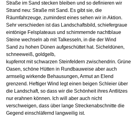
Straße
im Sand stecken bleiben
und so definieren wir
Strand neu: Straße mit Sand
.
Es gibt sie, die
R
äumfahrzeuge, zumindest eine
s
sehen wir in Aktion.
Sehr verschieden ist d
as
Landschaft
sbild
, schiefergraue
eintönige Felsplateaus
und
schimmernde
nachtblaue
Steine
wechseln
ab
mit
Talkessel
n
, in die der Wind
Sand
zu hohen Dünen aufgeschüttet hat. Sicheldünen,
schneeweiß, goldgelb,
kupferrot
mit
schwarze
n
Steinfelder
n
zwischendrin.
G
rüne
O
asen,
schöne
Hütten in Rundbauweise
aber auch
armselig wirkende Behausungen, Armut an Elend
grenzend
.
Heftiger Wind legt einen beigen Schleier über
die Landschaft, so dass wir die Schönheit ihres Antlitzes
nur erahnen können. Ich will aber auch nicht
verschweigen, dass über
lange
Streckenabschnitte
die
Gegend
einschläfernd langweilig ist.