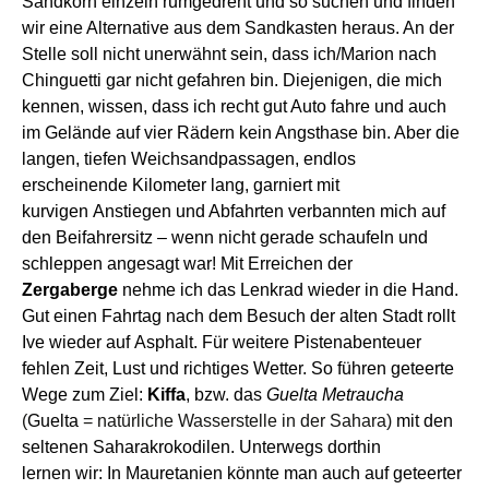
Sandkorn einzeln rumgedreht
und so
suchen und finden
wir eine
A
lternative aus dem Sandkasten heraus.
An der
Stelle
soll
nicht unerwähnt
sein
, dass ich/
Marion
nach
Chinguetti gar nicht gefahren bin. Diejenigen, die mich
kennen, wissen, dass ich recht gut Auto fahre und auch
im Gelände auf vier Rädern kein Angsthase bin. Aber die
langen, tiefen Weichsandpassagen,
endlos
erscheinende
Kilometer
lang
, garniert mit
kurvigen
Anstiegen und
Ab
fahrten verbannt
en
mich auf
den Beifahrersitz – wenn nicht gerade schaufeln und
schleppen angesagt war!
M
it Erreichen der
Zergaberge
nehme ich das Lenkrad wieder in die Hand.
Gut einen Fahrtag
nach dem Besuch der alten Stadt
rollt
Ive wieder auf
Asphalt.
Für weitere Pistenabenteuer
fehlen Zeit,
Lust
und richtiges Wetter. So führen
g
eteerte
Wege zum
Ziel:
Kiffa
,
bzw. das
Guelta Metraucha
(
Guelta
= natürliche Wasserstelle in der Sahara)
mit den
seltenen Saharakrokodilen.
Unterwegs dorthin
lernen
wir
:
I
n Mauretanien kö
nnte
man auch auf
geteerter