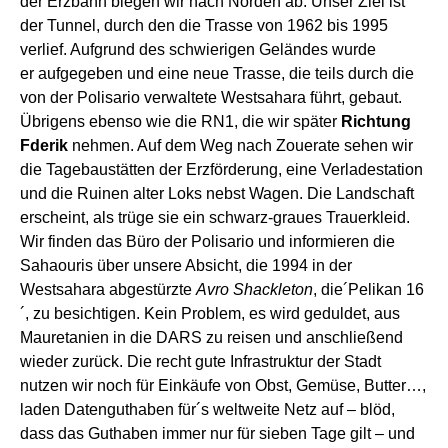
der
Erzbahn biegen wir
nach
Norden
ab. Unser Ziel ist
der
Tunnel,
durch den die Trasse von
1962
bis 1995
verlief.
A
ufgrund
d
e
s schwierige
n
Gelände
s
wurde
er
aufgegeben
und eine
neue Trasse,
die teils
durch die
von
der
Polisario verwaltete Westsahara
führt,
gebaut
.
Übrigens ebenso wie die RN1, die wir später
Richtung
Fd
e
r
i
k
nehmen.
Auf dem Weg nach Zouerate sehen wir
die Tagebaustätten der Erzförderung, eine Verladestation
und die Ruinen alter Loks
nebst
Wagen.
D
ie Landschaft
erscheint, als trüge sie ein schwarz-graues Trauerkleid.
Wir finden das
Bür
o
der
Polisario
und
informieren die
Sahaouris ü
ber unsere Absicht
,
die 1994 in der
Westsahara abgestürzte
Avro Shackleton
,
die
´Pelikan 16
´, zu besichtigen.
Kein Problem, es wird
geduldet, aus
Mauretanien in die DARS zu reisen und anschließend
wie
der zurück
.
Die recht gute Infrastruktur der Stadt
nutzen wir noch für Einkäufe von Obst, Gemüse, Butter…,
laden
Datenguthaben für´s weltweite Netz auf –
blöd,
dass das Guthaben immer nur für sieben Tage gilt – und