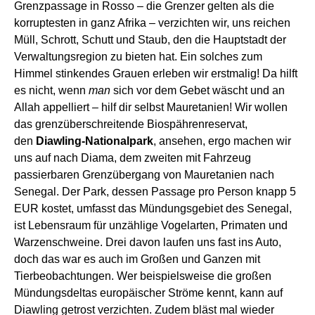
Grenzpassage in Rosso –
die
Grenzer gelten als die
korruptesten in ganz Afrika – verzichten wir
, uns reichen
Müll, Schrott, Schutt und Staub,
den die
Hauptstadt der
Verwaltungsregion
zu bieten hat
.
E
in solches zum
Himmel
stinkendes
Grauen erleben wir erstmalig!
D
a hilft
es nicht,
wenn
man
sich
vor dem Gebet wäsch
t
und an
Allah appellier
t
–
hilf dir selbst
Mauretanien
!
Wir wollen
das grenzüberschreitende Biospährenreservat,
den
Diawling-Nationalpark
, ansehen,
ergo machen wir
uns auf nach Diama,
dem zweiten
mit Fahrzeug
passierbaren
Grenzüberg
a
ng von Mauretanien nach
Senegal.
De
r
Park,
dessen Passage pro Person knapp 5
EUR kostet,
umfasst
d
as Mündungsgebiet des Senegal,
ist Lebensraum für unzählige Vogelarten, Primaten und
Warzenschweine.
Drei
davon l
aufen
uns fast ins Auto,
doch das war es auch
im Großen und Ganzen
mit
Tierbeobacht
ung
en.
W
er beispielsweise die großen
Mündungsdeltas europäischer Ströme kennt, kann auf
Diawling getrost verzichten.
Zudem bläst mal wieder