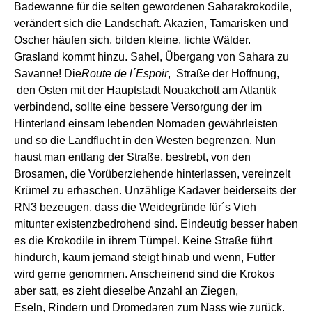
Badewanne für
die
selten
gewordene
n
Saharakrokodile
,
verändert sich die Landschaft. Akazien, Tam
a
risken und
Oscher häufen sich, bilden kleine, lichte Wälder.
Grasland kommt hinzu.
Sahel, Ü
bergang von Sahara zu
Savanne
!
Die
Route d
e l
´Espoir
, Straße der Hoffnung,
d
en Osten mit der Hauptstadt Nouakchott am Atlantik
verbinde
n
d
, sollte eine bessere Versorgung der
im
Hinterland
einsam lebenden Nomaden gewährleisten
und
so
die Landflucht in den Westen begrenzen. Nun
haus
t man
entlang
der
Straße,
bestrebt
, von den
Brosamen, die Vorüberziehende hinterlassen, vereinzelt
Krümel zu erhaschen.
Unzählige Kadaver beide
rseits
der
RN3 bezeugen, dass die Weidegründe für´s Vieh
mitunter
existenzbedrohend sind. Eindeutig besser haben
es die Krokodile in ihrem Tümpel. Keine Straße führt
hindurch, kaum jemand steigt
hinab
und wenn, Futter
wird gerne genommen.
Anscheinend sind die Krokos
aber
satt, es zieht dieselbe Anzahl an Ziegen,
Eseln,
Rindern und
Dromedaren
zum
Nass
wie zurück.