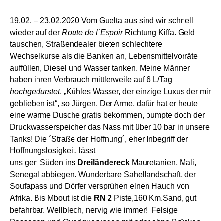
19.02. –
23
.02.2020
Vom Guelta
aus
sind wir schnell
wieder auf der
Route d
e l
´Espoir
Richtung Kiffa. Geld
tauschen, Straßendealer bieten schlechtere
Wechselkurse als die Banken an,
Lebensmittelv
orräte
auffüllen,
Diesel
und
Wasser
tanken
. Meine Männer
haben ihren Verbrauch mittlerweile auf 6 L/Tag
hochgedurstet
. „Kühles Wasser, der einzige Luxus der mir
geblieben ist“, so Jürgen. Der Arme, dafür hat
er
heute
eine warme Dusche gratis bekommen, pumpte doch der
Druckwasserspeicher das Nass mit über 10 bar in unsere
Tanks!
Die ´Straße der Hoffnung´, eher Inbegriff der
Hoffnungslosigkeit,
lässt
uns
gen
Süden
i
n
s
Dreiländereck
Mauretanien, Mali,
Senegal
abbiegen
.
W
underbare Sahellandschaft,
der
Soufapass und
Dörfer
versprühen einen Hauch von
Afrika
.
Bis Mbout
ist
die
RN 2
Piste,
160 Km.
Sand, gut
befahrbar. Wellblech, nervig wie immer! Felsige