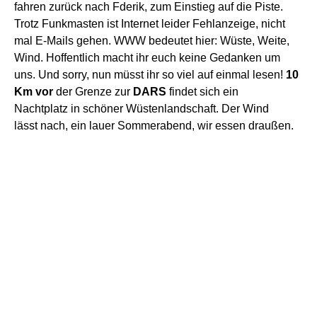
fahren zurück nach Fderik,
zum
Einstieg auf die Piste.
T
rotz Funkmasten ist
Internet
l
eider
Fehlanzeige, nicht
mal E-Mails gehen. WWW bedeutet hier: Wüste, Weite,
Wind. Hoffentlich macht ihr euch keine Gedanken um
uns.
U
nd sorry, nun müsst ihr so viel auf einmal lesen!
10
Km vor
der Grenze zur
DARS
find
e
t sich
ein
Nachtplatz
in schöner Wüstenlandschaft. Der Wind
lässt
nach, ein lauer Sommerabend, wir essen draußen.