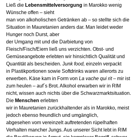
L
ieß
die
Lebensmittelversorgung
in Marokko wenig
Wünsche offen –
sieht
man
vo
n
alkoholische
n
Getränke
n
ab
– so stellt
e
sich die
Situation in Mauretanien anders dar. Man leidet weder
Hunger noch Durst, aber
der
Umgang
mit
und
die
Darbietung von
Fleisch/Fisch/
Eiern
ließ uns verzichten.
Obst- und
Gemüse
angebote
erlebten wir
hinsichtlich Qualität und
Quantität
als
bescheiden.
J
unk food,
einzeln verpackt
in
Plastikportionen
sowie Softdrinks
war
en
allerorts
zu
erwerben. Käse k
am
in Form von
La vache qui rit
– mir ist
zum heulen – auf´s Brot. Alkohol erw
a
rben wir
in RIM
nicht, wissen auch nichts über die Schwarzmarktsituation.
Die
Menschen
erlebten
wir
in
Mauretanie
n
zurückhaltender
als in Marokko
, meist
jedoch
ebenso
freundlich und umgänglich,
abgesehen
vom vereinzelt auftretenden rüpelhaften
Verhalten mancher Jungs.
Aus unserer Sicht lebt
in RIM