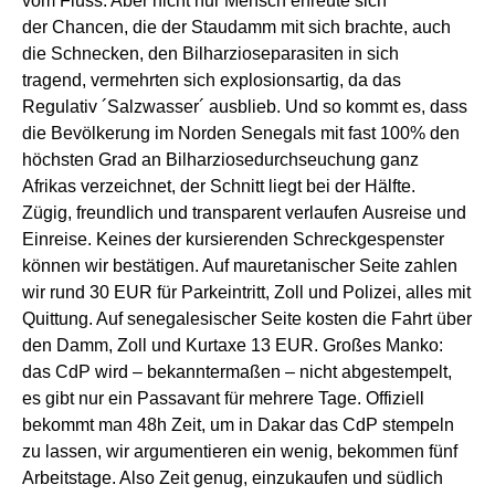
vom Fluss.
Aber nicht nur Mensch
er
freute sich
der
C
hancen,
die der
St
au
damm
mit sich brachte
, auch
die Schnecken, den Bilharzioseparasiten in sich
tragen
d
,
vermehrten sich explosionsartig, da das
Regulativ ´Salzwasser´
ausblieb
. Und so kommt es, dass
d
ie Bevölkerung
im Norden Senegals
mit fast 100%
den
höchsten Grad an
Bilharziosed
urchseuchung ganz
Afrika
s
verzeichnet,
der Schnitt liegt bei der Hälfte
.
Zügig, freundlich und transparent verl
aufen
Ausreise und
Einreise. Keines der
kursierenden
Schreckgespenster
können wir bestätigen. Auf mauretanischer Seite zahlen
wir rund 30 EUR
für Parkeintritt, Zoll und Polizei, alles mit
Quittung. Auf senegalesischer Seite
kosten
die Fahrt über
den Damm, Zoll und Kurtaxe 13 EUR.
Groß
es Manko:
das CdP wird –
bekanntermaßen –
nicht abgestempelt,
es gibt
nur ein Passav
a
nt für mehrere Tage. Offiziell
bekommt man 48h Zeit, um in Dakar das CdP stempeln
zu lassen, wir argumentieren ein wenig,
bekommen
fünf
Arbeitstage
.
Also Zeit genug, einzukaufen und südlich