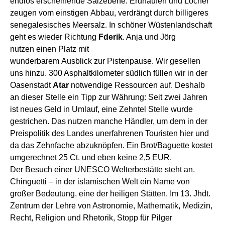
endlos erscheinende Salzebene.
Erdhaufen und Löcher
zeugen vom
einstigen
Abbau, verdrängt durch billigeres
senegalesisches Meersalz.
I
n schöne
r
Wüstenlandschaft
geht es
wieder
Richtung
Fderik
. Anja und Jörg
nutzen
einen Platz mit
wunderbare
m
Ausblick
zur
Pistenpaus
e
.
Wir gesellen
uns hinzu.
300 Asphaltkilometer südlich füllen wir in
der
Oasenstadt
Atar
notwendige Ressourcen auf.
Deshalb
an dieser Stelle e
in Tipp zur Währung: Seit zwei Jahren
ist neues Geld in Umlauf, eine Zehntel Stelle wurde
gestrichen. Das nutzen manche Händler, um dem
in der
Preispolitik des Landes
unerfahrenen Touristen hier und
da das Zehnfache abzuknöpfen.
Ein Brot/Baguette kostet
umgerechnet 25 Ct. und eben keine 2,5 EUR.
Der Besuch einer
UNESCO Welterbe
stätte
steht an.
Chinguetti – in der islamischen Welt ein Name von
großer Bedeutung,
e
ine der heiligen Stätten.
Im 13. Jhdt.
Zentrum der Lehre von Astronomie, Mathematik, Medizin,
Recht, Religion und Rhetorik, Stopp
für
Pilger