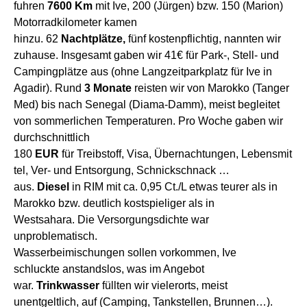
fuhren
7
6
0
0
Km
mit
Ive
,
200
(
Jürgen
)
bzw.
1
50
(Marion)
Motorradkilometer kamen
hinzu.
62
Nachtp
lätze,
fünf
kostenpflichtig
,
nannten wir
zuhause
.
I
n
sgesamt
gaben wir
4
1€
für
Park-,
Stell- und
Campingplätze
aus
(ohne Langzeitparkplatz für Ive in
Agadir
).
Rund
3 Monate
reisten
wir
von
Marokko (Tanger
Med)
bis nach
Senegal (Diama-Damm)
,
meist
begleitet
von
sommerlich
e
n Temperaturen
.
Pro
Woche
gaben wir
durchschnittlich
180
EUR
für
Treibstoff
,
Visa,
Übernacht
ung
en,
Lebensmit
tel
,
Ver- und Entsorgung,
Schnickschnack …
aus.
Diesel
in RIM mit ca. 0,95 Ct./L
etwas
teurer als in
Marokko bzw.
deutlich
kostspieliger
als in
Westsahara.
D
ie Versorgungsdichte war
unproblematisch.
Wasserbeimischungen
sollen
vorkommen, Ive
schluckte
anstands
los, was im Angebot
war
.
Trinkwasser
füllten wir vielerorts, meist
unentgeltlich, auf (Camping, Tankstellen, Brunnen…).