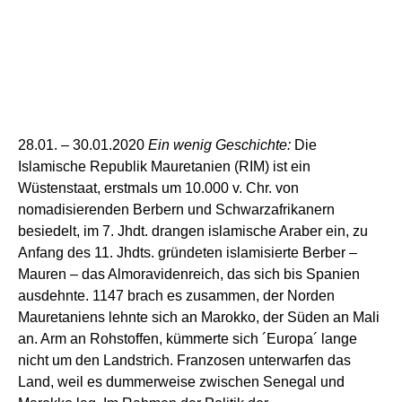
28
.01. –
30
.0
1
.
2020
Ein wenig Geschichte:
Die
Islamische Republik Mauretanien
(RIM)
ist ein
Wüstenstaat,
erstmals um 10.000 v. Chr. von
nomadisierenden Berbern und Schwarzafrikanern
besiedelt,
im 7. Jhdt. drangen islamische Araber ein, zu
Anfang des 11. Jhdts. gründeten islamisierte Berber –
Mauren – das Almoravidenreich, das sich bis Spanien
ausdehnte. 1147 brach es zusammen,
der Norden
Mauretaniens
lehnte sich an Marokko, der Süden an Mali
an. Arm an Rohstoffen, kümmerte sich ´Europa´ lange
nicht um den Landstrich. Franzosen unterwarfen das
Land, weil es
dummerweise
zwischen
Senegal
und