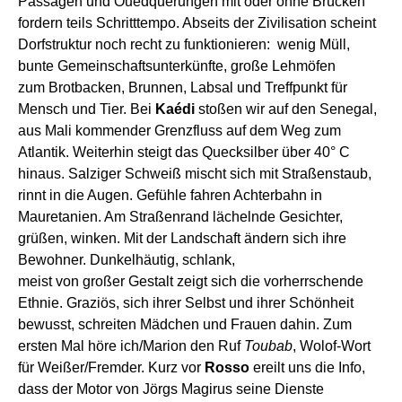
Passagen
und
Ouedquerungen mit oder ohne Brücken
fordern
teils Schritttempo.
Abseits der Zivilisation scheint
Dorfstruktur
noch
recht
zu funktionieren: wenig Müll,
bunte
Gemeinschaftsunterkünfte,
große Lehmöfen
zum
Brot
backen
,
Brunnen, Labsal und Treffpunkt für
Mensch und Tier.
Bei
Ka
é
di
stoßen wir auf den Senegal,
aus
Mali
kommend
er
Grenzfluss auf
d
e
m Weg zum
Atlantik.
Weiterhin steigt
das Quecksilber ü
ber
40° C
hinaus
. Salziger Schweiß mischt sich mit Straßenstaub,
rinnt in die Augen. Gefühle fahren Achterbahn
in
Mauretanien
. Am Straßenrand lächelnde Gesichter,
grüßen,
winken.
Mit der Landschaft ändern sich ihre
Bewohner.
D
unkelhäutig, schlank,
meist
von
große
r
Gestalt
zeigt sich die vorherrschende
Ethnie
.
Graziös, sich ihrer Selbst und ihrer Schönheit
bewusst, schreiten Mädchen und Frauen dahin.
Zum
ersten Mal höre ich/Marion den Ruf
Toubab
, Wolof-Wort
für Weißer/Fremder.
Kurz vor
Rosso
ereilt uns die Info,
dass der Motor von Jörgs Magirus seine Dienste