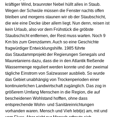
kräftiger Wind,
braunroter
Nebel
hüllt alles in Staub.
Wegen der Schwüle müssen die Fenster
n
acht
s
offen
bleib
en und morgens
staunen wir ob der
Staub
schicht,
die
wie eine Decke ü
ber allem liegt
.
Nun denn, reisen ist
kein Urlaub,
also
vor dem Frühstück
die
gröbste
Staubschicht entfernen, der Rest muss warten
.
Noch 9
Km bis zum Grenzdamm. Auch so eine Geschichte
fragwürdiger
Entwicklungshilfe.
1985 führte
das
Staudammprojekt
der
Regierung
en Senegals und
Mauretaniens dazu, dass die in den Atlantik fließende
Wassermenge reguliert werden konnte und der zweimal
tägliche Einstrom von Salzwasser
ausblieb
.
So wurde
d
as Gebiet unabhängig von Trockenperioden einer
kontinu
i
erlichen Landwirtschaft zugänglich.
Das
zog in
größerem Umfang Menschen in die Region,
die auf
bescheidenen Wohlstand hofften,
ohne dass
entsprechende Wohn- und Sanitäreinrichtungen
vorhanden waren.
Mensch und Vieh lebt
(
e
)
am, mit und