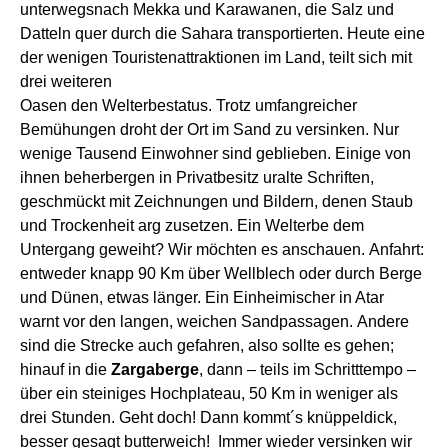
unterwegs
nach Mekka und Kara
w
anen, die Salz und
Datteln quer durch die Sahara transportierten. Heute
eine
der wenigen Touristenattraktionen im Land,
teilt
sich mit
drei weiteren
Oasen
den
Welterbes
tatus.
T
rotz
umfang
reicher
Bemühungen
droht d
e
r
Ort
im Sand
zu versinken
.
Nur
wenige Tausend Einwohner sind geblieben. Einige von
ihnen beherbergen in Privatbesitz
ur
alte Schriften,
geschmückt mit Zeichnungen und Bildern, denen Staub
und Trockenheit arg zusetzen. Ein Welterbe dem
Untergang geweiht? Wir
möchten
es
anschauen
.
Anfahrt:
entweder knapp 90 Km über Wellblech oder durch Berge
und Dünen,
etwas
länger.
Ein
Einheimischer
i
n Atar
warnt
vor den langen, weichen Sandpassagen
.
Andere
sind
die Strecke
auch gefahren, also s
ollte
es gehen;
hinauf
in
die
Zargaberge
,
dann –
teils
im Schritttempo –
über ein steiniges Hochplateau,
50
Km in weniger als
drei Stunden.
Geht doch!
Dann
kommt´s
k
nüppeldick,
besser gesagt butterweich!
I
mmer wieder
versinken wir