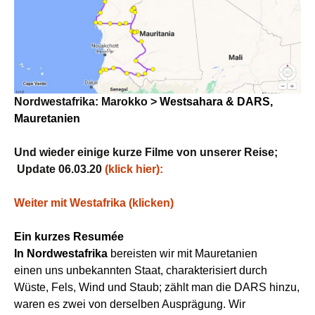
Nordwestafrika: Marokko >
Westsahara
&
DARS,
Mauretanien
Und wieder einige kurze Filme von unserer Reise;
Update 06.03.20
(klick hier):
Weiter mit Westafrika (klicken)
Ein kurzes Resumée
In Nordwestafrika
bereiste
n wir
mit Mauretanien
einen
uns
un
bekannt
e
n
S
t
aat,
charakterisiert durch
Wüste,
Fels,
Wind und
Staub
;
zählt man die DARS hinzu,
waren es zwei von derselben Ausprägung
.
Wir