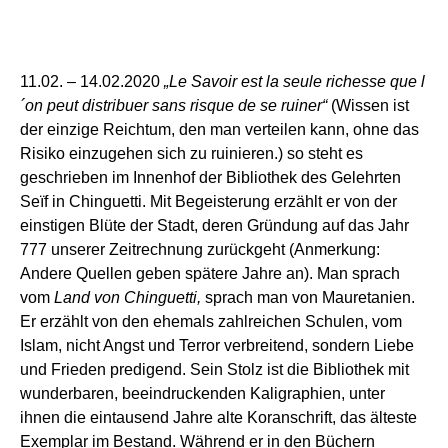
11.02. –
14
.02.2020
„
Le Savoir est la seule richesse que l
´on peut distribuer sans risque de se ruiner“
(
Wissen ist
der einzige Reichtum, de
n
man
vertei
len kann
, ohne das
Risiko einzugehen
sich zu
r
uin
ieren.
)
so steht es
geschrieben im Innenhof der Bibliothek des Gelehrten
Seïf in Chinguetti. Mit Begeisterung erzählt er von der
einstigen Blüte der Stadt, deren Gründung auf das Jahr
777
unserer Zeitrechnung
zurückgeht
(Anmerkung:
Andere Quellen geben spätere Jahre an)
. Man sprach
vom
Land von Chinguetti,
sprach man von Mauretanien.
Er erzählt von den
ehemals
zahlreichen Schulen, vom
Islam, nicht Angst und Terror verbreite
nd
,
sondern
Liebe
und Frieden
predig
end
.
Sein Stolz ist
die
Bibliothek mit
wunder
baren
,
beeindruckenden Kaligraphien,
unter
ihnen die
e
intausend Jahre alte Koranschrift,
das
älteste
Exemplar
im Bestand
. Während er in den Büchern