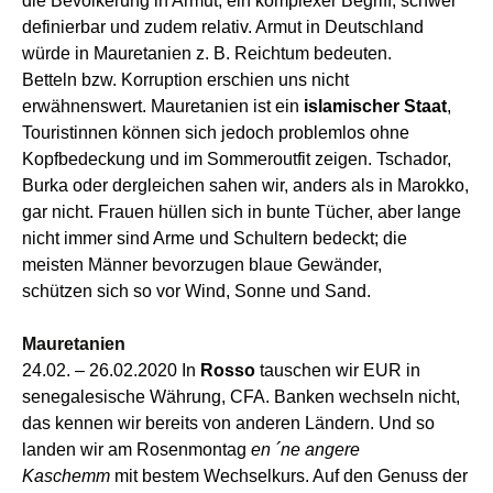
die
Bevölkerung in Armut, ein komplexer Begriff, schwer
definierbar und zudem relativ. Armut in Deutschland
würde in Mauretanien
z. B.
Reichtum bedeuten.
Betteln
bzw.
Korruption
erschien uns
nicht
erwähnens
wert
.
Mauretanien ist ein
islamischer Staat
,
Touristinnen können sich jedoch problemlos ohne
Kopfbedeckung und im Sommeroutfit zeigen. Tschador,
Burka oder dergleichen
sahen wir
,
anders als in Marokko,
gar nicht. Frauen hüllen sich in bunte Tücher,
aber
lange
nicht immer sind Arme und Schultern bedeckt;
die
meisten Männer
bevorzugen blaue
Gewänder,
schütze
n
sich
so
vor
Wind,
Sonne und Sand.
Mauretanien
24.02. –
26
.02.2020
I
n
Rosso
tauschen wir
EUR in
senegalesische Währung,
CFA.
Banken
wechseln
nicht,
das kennen wir
bereits
von anderen Ländern. Und so
landen wir am Rosenmontag
en ´ne angere
Kaschemm
mit bestem Wechselkurs.
Auf d
e
n
Genuss der