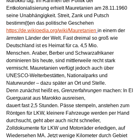
Marokko
lag
.
Im Rahmen der Politik der
Entkolonialisierung
erhielt Mauretanien
a
m 28.11.1960
seine Unabhängigkeit.
Streit, Zank und Putsch
bestimm(t)en das politische Geschehen
https://de.wikipedia.org/wiki/Mauretanien
in
einem der
ärmsten
Länder
der Welt.
F
ast dreimal so groß wie
Deutschland
ist es
Heimat für ca.
4,5 Mio.
Menschen.
Araber, Berber und Schwarzafrikaner
dominieren bis heute, sind
mittlerweile recht
stark
vermischt.
Mauretanien
verfügt
jedoch auch
über
UNESCO-Welterbestätten, Nationalparks und
Naturwunder – dazu später an Ort und Stelle.
Denn zunächst
heißt es,
Grenzerfahrungen
machen:
I
n
El
Guerguarat
aus Marokko ausreisen,
dauert
fast
2,5
Stunden. Pässe stempeln, anstehen zum
Röntgen für LKW, kleinere Fahrzeuge werden per Hand
durchsucht, geht aber auch nicht schneller,
Zolldokumente für LKW und Motorräder erledigen, auf
Wiedersehen MA. Jetzt
wenige
Kilometer
durch Gebiet