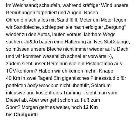
im
Weichs
and;
schaufeln, während kräftiger Wind unsere
B
emühungen torpediert und Augen, Nasen,
Ohre
n
einfach alles mit Sand füllt.
Meter um Meter
legen
wir
Sandblech
e
,
schleppen
sie
nach erfolgter „Bergung“
wieder zu den Autos,
laufen voraus, fahrbare Wege
suchen
.
Jü&Jö
bauen eine Halterung an Ives Stoßstange,
so
müssen
unsere
Bleche nicht immer wieder auf´s Dach
und
wir kommen wesentlich schneller vorwärts :-),
zudem
sieht unser Heim
nun
wie ein Pistenrambo aus.
TÜV-konform? Haben wir eh keinen mehr!
Knapp
40
Km
in zwei
Tag
en
!
Ein gigantisches Fitnessstudio
für
perfekten
body work out
, nicht überfüllt, Solarium
inklusive und kostenfrei
es Training
– sieht man vom
Diesel ab. Aber wer geht schon zu Fuß zum
Sport?
Morgen geht es weiter, noch
12
Km
bis
Chinguetti
.