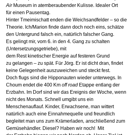
Air
Museum
in atemberaubender Kulisse.
I
dealer Ort
für
einen Pausentag.
Hinter Tmeimischatt
enden
die Weichsandfelder – so die
Theorie. Ich/
Marion
finde dann doch noch eins, schätze
den Untergrund falsch ein,
natürlich
falsche
r
Gang.
E
s
gelingt
mir, vom 6. in den 4. Gang zu schalten
(Untersetzungsgetriebe)
, mit
de
m
Rest
kinetische
r
Energie auf festeren Grund
zu
gelang
en
– zu spät.
F
ür Jörg.
E
r
ist
dicht
dran
, findet
keine Gelegenheit
a
us
zu
weichen und steckt fest.
Doch
flugs sind die Hipponauten wieder unterwegs. In
Choum endet die
400 Km
off road
Etappe
entlang der
Erzbahn
. Im Dorf sind wir das Ereignis der Woche, wenn
nicht des Monats. Schnell umgibt uns ein
Menschen
auflauf. Kinder, Erwachsene, man wittert
natürlich auch eine Einnahmequelle und freundlich
begleitet man uns zu
m Krämerladen
,
anschließend zum
Gemüse
händler
.
Diesel?
H
aben wir noch!
Mit