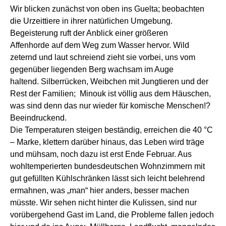
Wir blicken
zunächst
von oben ins Guelta; beobachten
die
Urzeittiere in ihrer natürlichen Umgebung.
Begeisterung ruft der Anblick einer größeren
Affen
ho
rde
auf dem Weg zum Wasser
hervor.
W
ild
zeternd und
laut
schreiend zieht
sie
vorbei,
uns vom
gegenüber liegenden Berg wachsam im Auge
halten
d.
Silberrücken, Weibchen mit Jungtieren und der
Rest der Familien; Minouk ist völlig aus dem Häuschen,
was sind denn das nur wieder für komische Menschen!?
Beeindruckend.
D
ie Temperaturen steigen
b
eständig, erreichen die 40 °C
– Marke,
klettern darüber hinaus,
das Leben wird träge
und mühs
am,
noch dazu
ist erst Ende Februar. Aus
wohltemperierten bundesdeutschen Wohnzimmern mit
gut
gefüllten Kühlschränken lässt sich leicht belehrend
ermahnen, was „man“ hier anders, besser machen
müsste. Wir sehen nicht hinter die Kulissen, sind nur
vorübergehend G
ast
im Land, die Probleme fallen jedoch