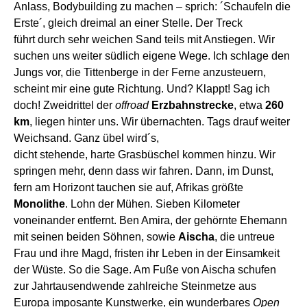
Anlass, Bodybuilding zu machen – sprich: ´Schaufeln die
Erste´, gleich dreimal an einer Stelle. Der Treck
führt
durch
sehr
weichen Sand
teils
mit Ansti
e
gen. Wir
suchen uns
weiter südlich
eigene
Wege
. Ich schlage den
Jungs vor, die Tittenberge in der Ferne anzusteuern,
scheint mi
r
eine gute Richtung. Und? Klappt! Sag ich
doch!
Z
weidrittel der
off
road
Erzbahns
trecke
, etwa
2
6
0
km
,
liegen hinter uns. W
ir übernachten.
Tags drauf w
eiter
Weichsand. Ganz übel wird´s,
dicht
stehende,
harte
Grasbüschel kommen hinzu.
W
ir
springen
m
ehr, denn das
s
wir fahren. Dann, i
m Dunst,
fern am Horizont tauchen sie auf, Afrikas größte
Monolithe
.
Lohn der Mühen
. Sieben Kilometer
voneinander entfernt. Ben Amira, der gehörnte Ehemann
mit
seinen
beiden
Söhnen, sowie
Aischa
, die untreue
Frau und ihre Magd,
fristen
ihr
Leben in der
E
insam
keit
der
Wüste.
S
o die Sage.
A
m Fuße von Aischa schufen
z
ur Jahrtausendwende zahlreiche Steinmetze aus
Europa
imposante
Kunstwerke, ein wunderbares
Open