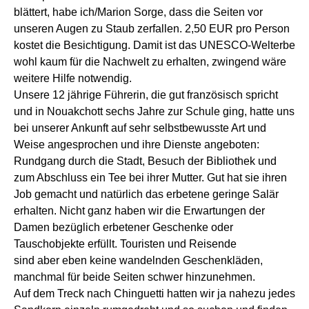
blättert, habe ich/Marion Sorge, dass die Seiten vor
unseren Augen zu Staub zerfallen.
2,50 EUR pro Person
kostet die Besichtigung.
Damit ist das UNESCO-Welterbe
wohl kaum für die Nachwelt zu erhalten,
zwingend wäre
weitere Hilfe notwendig.
Unsere 12
jährige
Führerin, die gut französisch spricht
und in Nouakchott sechs Jahre zur Schule ging, hat
te
uns
bei unserer Ankunft
auf sehr selbstbewusste Art und
Weise angesprochen und ihre Dienste angeboten:
Rundgang durch die Stadt, Besuch der Bibliothek und
zum Abschluss ein Tee bei ihrer Mutter. Gut hat sie ihren
Job gemacht
und
natürlich
das erbetene
geringe Salär
erhalten.
Nicht ganz haben wir die Erwartungen
der
Damen
bezüglich
erbetener
Geschenke oder
Tauschobjekte erfüllt. Touristen und Reisende
sind
aber
eben keine
wandelnd
en Geschenkläden,
manchmal für beide Seiten schwer hinzunehmen.
A
uf dem Treck nach Chinguetti ha
tt
en
wir
ja
nahezu jedes