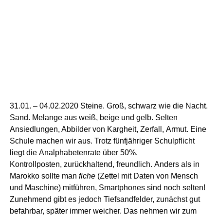
31.01. – 0
4
.02.2020
Steine.
G
roß,
schwarz wie die Nacht.
Sand.
Melange aus
weiß, beige und gelb
. Selten
Ansiedlungen,
Abbild
er
von Kargheit,
Zerfall,
Armut.
Eine
Schule machen wir aus.
T
rotz fünfjähriger Schulpflicht
liegt
die
Analphabetenrate über 50%.
Kontrollposten,
zurückhaltend, freundlich
.
Anders als in
Marokko
sollte
man
fiche
(Zettel mit Daten von Mensch
und Maschine)
mitführen
, Smartphones sind noch selten!
Zunehmend gibt es jedoch
Tiefsandfelder,
zunächst
gut
befahrbar,
später
immer
weicher. Das nehmen wir zum