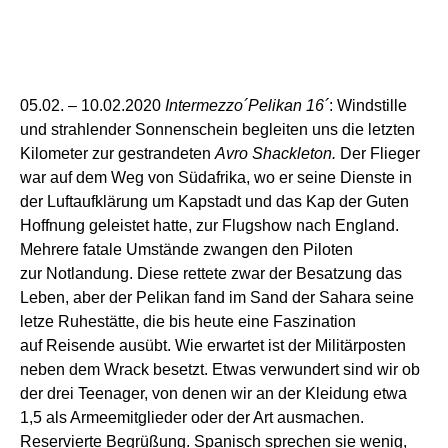
0
5
.02. –
10
.02.
2020
Intermezzo
´
Pelikan 16´
:
Windstille
und strahlender Sonnenschein begleiten uns die letzten
Kilometer zur gestrandeten
Avro Shackleton.
Der Flieger
war auf dem Weg von Südafrika, wo
er
seine
Dienste in
der Luftaufklärung um Kapstadt
und
das Kap der Guten
Hoffnung geleistet hatte, zur Flugshow nach England.
Mehrere
fatale
Umstände
zwangen den Piloten
zur
Notlandung.
Diese
rettete
zwar
der Besatzung das
Leben, aber der
Pelikan
fand im Sand der
S
ahara seine
letze Ruhestätte,
die bis heute
eine Faszination
auf
Reisende
ausü
bt
. Wie erwartet ist der Militärposten
neben de
m Wrack
besetzt. Etwas verwundert sind wir ob
der drei Teenager, von denen wir an der Kleidung etwa
1,5 als Armeemitglieder
oder der Art
ausmachen.
Reserviert
e Begrüßung.
Spanisch sprechen sie wenig,