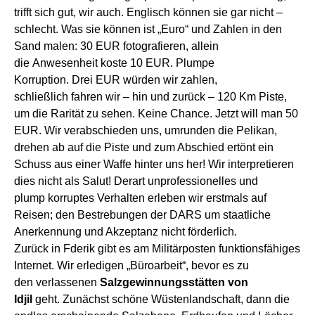
trifft sich gut, wir auch. Englisch können sie gar nicht –
schlecht. Was sie können ist „Euro“ und Zahlen in den
Sand malen:
3
0 EUR
f
otografieren,
allein
die
Anwesenheit koste 10 EUR.
Plumpe
Korruption
.
Drei
EUR würden wir zahlen,
s
chließlich
fahren
wir – hin und zurück – 120 Km Piste,
um d
i
e
Rarität
zu sehen. Keine Chance.
Jetzt will man 50
EUR.
Wir
verabschieden uns,
umrunden die Pelikan,
drehen ab
auf die
Piste und zum Abschied ertönt ein
Schuss aus einer Waffe
hinter un
s
her
!
Wir interpretieren
dies nicht als Salut!
Derart
unprofessionelles und
plump
korruptes Verhalten
erleben wir erstmals auf
Reisen;
den Bestrebungen der
DARS um staatliche
Anerkennung und Akzeptanz nicht
förderlich
.
Zurück in Fderik
gibt es
am Militärposten
funktionsfähiges
Internet.
Wir erledig
en „Büroarbeit“, bevor
es zu
den
verlassenen
Salzgewinnungsstätten von
Idjil
geht
.
Zunächst schöne Wüstenlandschaft, dann die