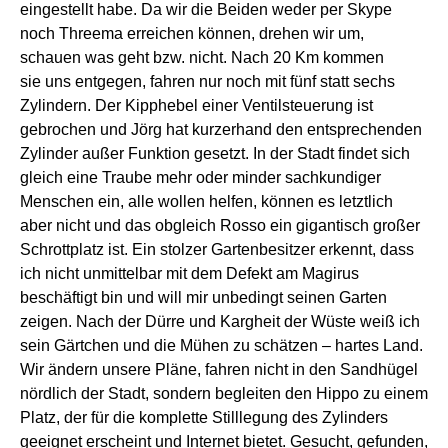
eingestellt ha
be
. Da wir die Beiden
weder per Skype
noch Threema erreichen können, drehen wir um,
schauen was geht bzw. nicht. Nach 20 Km komm
en
sie
uns entgegen,
fahren
nur noch
mit
fünf statt sechs
Zylindern. Der Kipphebel einer Ventilsteuerung ist
gebrochen und Jörg hat kurzerhand den entsprechenden
Zylinder außer Funktion gesetzt.
In der Stadt findet sich
gleich eine Traube
mehr oder minder sachkundiger
Menschen ein, alle wollen helfen,
können es
letztlich
aber
nicht und das obgleich Rosso ein gigantisch großer
Schrottplatz ist.
Ein stolzer Gartenbesitzer
erkennt, dass
ich nicht unmittelbar mit dem Defekt am Magirus
beschäftigt bin und
will mir unbedingt seinen Garten
zeigen. Nach der Dürre und Kargheit der Wüste weiß ich
sein Gärtchen und die Mühen zu schätzen – hartes Land.
Wir
ändern
unsere
Pläne,
fahren
nicht in den Sandhügel
nördlich der Stadt,
sondern
begleiten den Hippo
zu einem
Platz, der
für
die
komplette Stilllegung
des Zylinders
geeignet erscheint
und Internet bietet. Gesucht, gefunden,