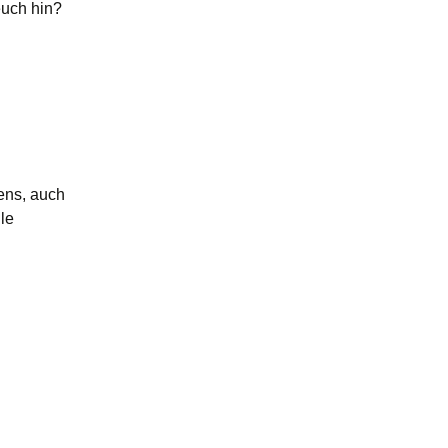
euch hin?
ens, auch
le