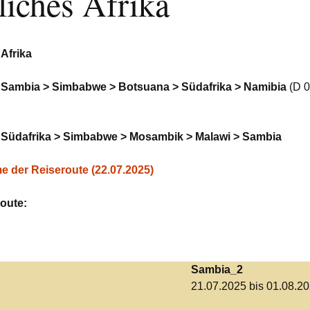
liches Afrika
Afrika
 Sambia > Simbabwe > Botsuana > Südafrika > Namibia
(D 0
 Südafrika > Simbabwe > Mosambik > Malawi > Sambia
e der Reiseroute (22.07.2025
)
oute:
Sambia_2
21.07.2025 bis 01.08.2