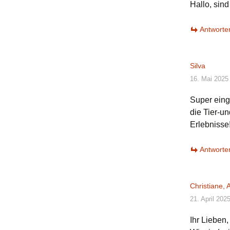
Hallo, sind
Antworte
Silva
16. Mai 2025
Super eing
die Tier-u
Erlebnisse!
Antworte
Christiane,
21. April 202
Ihr Lieben,