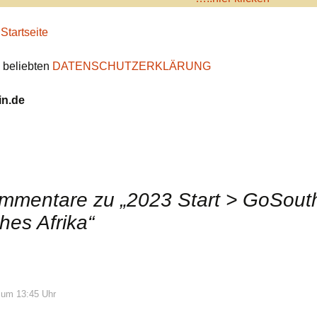
r
Startseite
s beliebten
DATENSCHUTZERKLÄRUNG
n.de
mmentare zu „
2023 Start > GoSout
hes Afrika
“
 um 13:45 Uhr