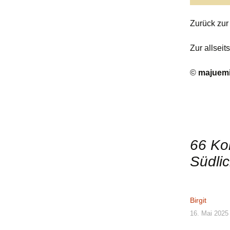
Zurück zu
Zur allseit
©
majuemi
66 Ko
Südlic
Birgit
16. Mai 2025