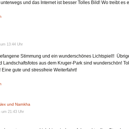
 unterwegs und das Internet ist besser Tolles Bild! Wo treibt es 
n
 um 13:44 Uhr
efangene Stimmung und ein wunderschönes Lichtspiel!! Übrig
nd Landschaftsfotos aus dem Kruger-Park sind wunderschön! Tol
 Eine gute und stressfreie Weiterfahrt!
n
 Alex und Namkha
5 um 21:43 Uhr